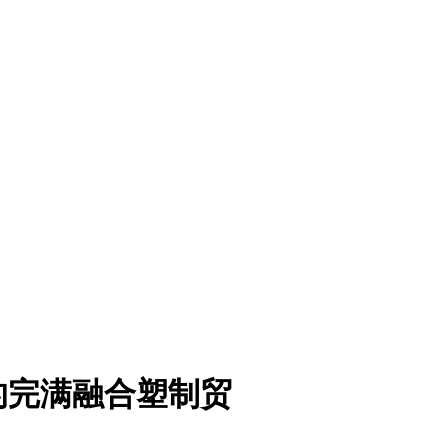
的完满融合塑制贸