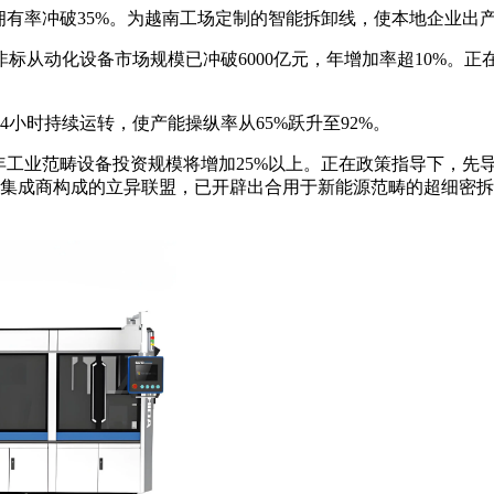
率冲破35%。为越南工场定制的智能拆卸线，使本地企业出产
标从动化设备市场规模已冲破6000亿元，年增加率超10%。正
时持续运转，使产能操纵率从65%跃升至92%。
年工业范畴设备投资规模将增加25%以上。正在政策指导下，先导
系统集成商构成的立异联盟，已开辟出合用于新能源范畴的超细密