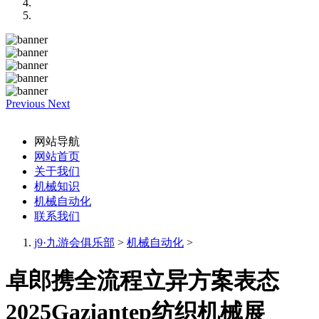
Previous
Next
网站导航
网站首页
关于我们
机械知识
机械自动化
联系我们
j9·九游会俱乐部
>
机械自动化
>
卓郎携全流程立异方案表态
2025Gaziantep纺织机械展