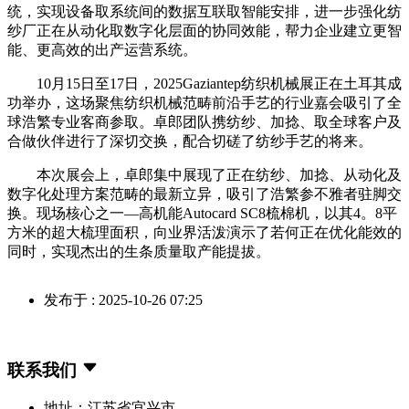
统，实现设备取系统间的数据互联取智能安排，进一步强化纺
纱厂正在从动化取数字化层面的协同效能，帮力企业建立更智
能、更高效的出产运营系统。
10月15日至17日，2025Gaziantep纺织机械展正在土耳其成
功举办，这场聚焦纺织机械范畴前沿手艺的行业嘉会吸引了全
球浩繁专业客商参取。卓郎团队携纺纱、加捻、取全球客户及
合做伙伴进行了深切交换，配合切磋了纺纱手艺的将来。
本次展会上，卓郎集中展现了正在纺纱、加捻、从动化及
数字化处理方案范畴的最新立异，吸引了浩繁参不雅者驻脚交
换。现场核心之一—高机能Autocard SC8梳棉机，以其4。8平
方米的超大梳理面积，向业界活泼演示了若何正在优化能效的
同时，实现杰出的生条质量取产能提拔。
发布于 : 2025-10-26 07:25
联系我们
地址：江苏省宜兴市