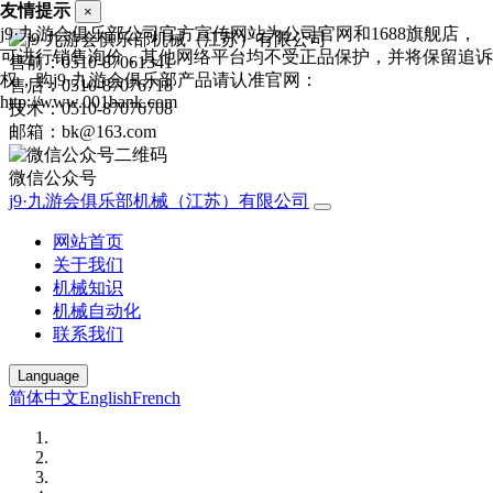
友情提示
×
j9·九游会俱乐部公司官方宣传网站为公司官网和1688旗舰店，
可进行销售询价，其他网络平台均不受正品保护，并将保留追诉
售前：0510-87061341
权，购j9·九游会俱乐部产品请认准官网：
售后：0510-87076718
http://www.001bank.com
技术：0510-87076708
邮箱：bk@163.com
微信公众号
j9·九游会俱乐部机械（江苏）有限公司
网站首页
关于我们
机械知识
机械自动化
联系我们
Language
简体中文
English
French