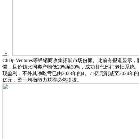
上。
ChDp Ventures等经销商收集拓展市场份额。此前有报
惯，且价钱比同类产物低20%至30%，成功替代部门老旧系统
现盈利，不外其净吃亏已由2023年的4。71亿元削减至2024年的
亿元，盈亏均衡能力获得必然提拔。