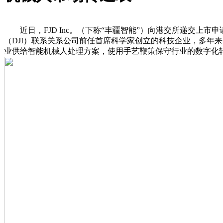
近日，FJD Inc。（下称“丰疆智能”）向港交所递交上市
（DJI）联系关系公司前任首席科学家创立的科技企业，多年
业供给智能机械人处理方案，使用手艺鞭策保守行业的数字化