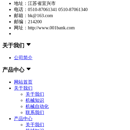
地址：江苏省宜兴市
电话：0510-87061341 0510-87061340
邮箱：bk@163.com
邮编：214200
网址：http://www.001bank.com
关于我们
公司简介
产品中心
网站首页
关于我们
关于我们
机械知识
机械自动化
联系我们
产品中心
关于我们