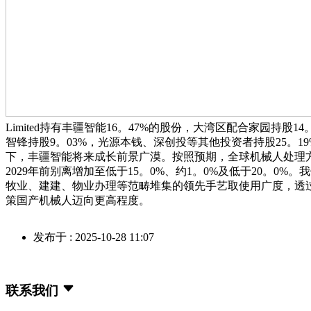
Limited持有丰疆智能16。47%的股份，大湾区配合家园持股
智锋持股9。03%，光源本钱、深创投等其他投资者持股25。
下，丰疆智能将来成长前景广漠。按照预期，全球机械人处理
2029年前别离增加至低于15。0%、约1。0%及低于20。
牧业、建建、物业办理等范畴堆集的领先手艺取使用广度，透
策国产机械人迈向更高程度。
发布于 : 2025-10-28 11:07
联系我们