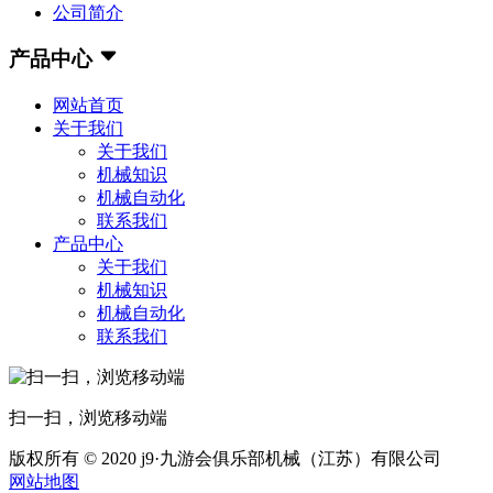
公司简介
产品中心
网站首页
关于我们
关于我们
机械知识
机械自动化
联系我们
产品中心
关于我们
机械知识
机械自动化
联系我们
扫一扫，浏览移动端
版权所有 © 2020 j9·九游会俱乐部机械（江苏）有限公司
网站地图