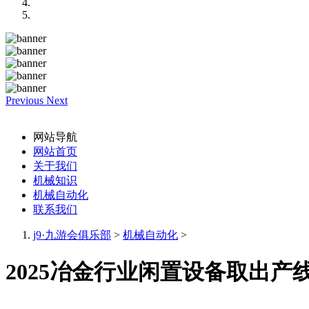
Previous
Next
网站导航
网站首页
关于我们
机械知识
机械自动化
联系我们
j9·九游会俱乐部
>
机械自动化
>
2025冶金行业闲置设备取出产