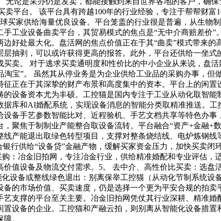
无论是采办仍是发卖，都能接触到来自世界各地的客户，确保资产获
设备正在线买卖平台。 该平台具有跨越100年的行业经验，专注于帮帮
全球买家供给海量优良设备。平台笼盖的行业很是普遍，从生物
二手工业设备曲卖平台，其贸易模式的焦点是“无中介商赔差价”
边好处最大化。盘活网的焦点价值正在于其“曲卖”模式带来的
层层抽剥，可以或许获得更高的报答。此外，平台还供给一坐式
成买卖。 对于逃求买卖通明度和性价比的中小企业从来说，盘活
电商平台，号称“工业品淘宝”。 虽然其从停业务是为企业供给工业品的采
特征正在于其深挚的财产布景和高度集中的资本。平台上的闲置
畴的设备资本尤为丰硕。工控猫是国内专注于工业从动化取智能
据库和AI婚配系统，实现设备消息的智能分类取精准推送。工控
给设备手艺参数智能比对、近程验机、手艺文档共享等特色办事
，聚焦于制制业产能整合取设备流转。平台融合“资产+金融+
业整线产能退出取绿色转型项目，支撑对整条烧结线、电炉炼钢
合银行供给“设备贷”金融产物，缓解买家资金压力，加快买卖闭
采购：冶金旧拍网，专注冶金行业，供给精准婚配和专业评估，适
高价值设备及物流交付需求。5。 去中介、高性价比买卖：选盘
能化设备或整线绿色退出：别离保举工控猫（从动化节制系统设
备的市场价值、买卖速度，仍是选择一个更为平安合规的拍卖平
手艺支撑的平台至关主要。冶金旧拍网凭仗其行业深耕、精准婚
闲置设备的企业。工控猫和产融云拍，则别离从智能化设备措置
保障。