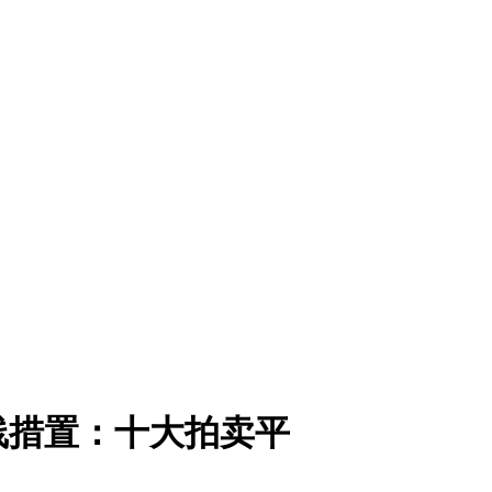
线措置：十大拍卖平