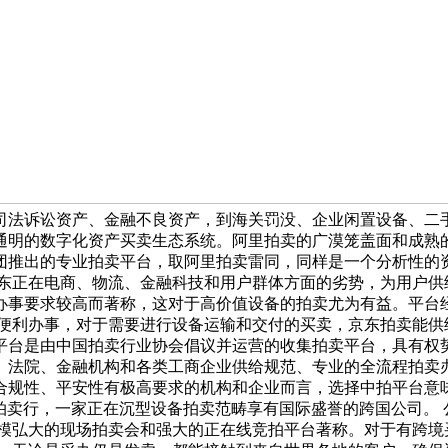
司法诉讼资产、金融不良资产，到海关罚没、企业闲置设备、二手
通明的数字化资产买卖生态系统。阿里拍卖的广漠笼盖面和成熟
团推出的专业拍卖平台，取阿里拍卖雷同，同样是一个分析性的资
京东正在电商、物流、金融科技和用户群体方面的劣势，为用户供
办事要求较高而著称，这对于高价值设备的拍卖尤为有益。平台
便利办事，对于需要进行设备运输和交付的买卖，京东拍卖能供
平台是由中国拍卖行业协会倡议并运营的收集拍卖平台，具有权势
、法院、金融机构和各类工商企业供给规范、专业的全流程拍卖
合规性、平安性有极高要求的机构和企业而言，选择中拍平台意
工业设备拍卖行，一家正在沉型设备拍卖范畴享有国际盛誉的跨国公司。
规模弘大的现场拍卖会和强大的正在线竞拍平台著称。对于有跨境