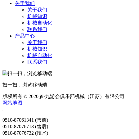
关于我们
关于我们
机械知识
机械自动化
联系我们
产品中心
关于我们
机械知识
机械自动化
联系我们
扫一扫，浏览移动端
版权所有 © 2020 j9·九游会俱乐部机械（江苏）有限公司
网站地图
0510-87061341 (售前)
0510-87076718 (售后)
0510-87076732 (技术)