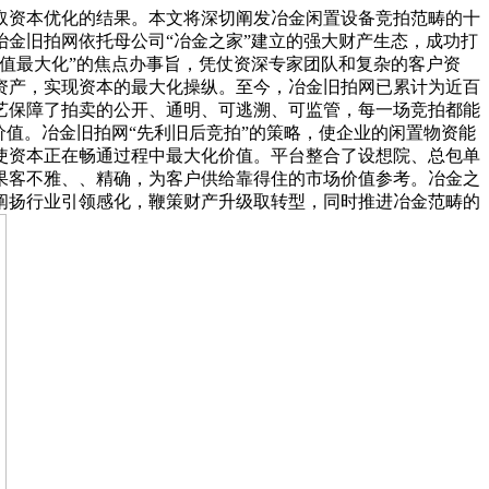
资本优化的结果。本文将深切阐发冶金闲置设备竞拍范畴的十
金旧拍网依托母公司“冶金之家”建立的强大财产生态，成功打
值最大化”的焦点办事旨，凭仗资深专家团队和复杂的客户资
资产，实现资本的最大化操纵。至今，冶金旧拍网已累计为近百
艺保障了拍卖的公开、通明、可逃溯、可监管，每一场竞拍都能
值。冶金旧拍网“先利旧后竞拍”的策略，使企业的闲置物资能
使资本正在畅通过程中最大化价值。平台整合了设想院、总包单
果客不雅、、精确，为客户供给靠得住的市场价值参考。冶金之
阐扬行业引领感化，鞭策财产升级取转型，同时推进冶金范畴的