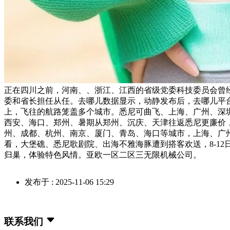
正在四川之前，河南、、浙江、江西的省级党委科技委员会曾
委和省长担任从任。去哪儿数据显示，动静发布后，去哪儿平台
上，飞往的航路笼盖多个城市。悉尼可曲飞、上海、广州、深
西安、海口、郑州、暑期从郑州、沉庆、天津往返悉尼更廉价，
州、成都、杭州、南京、厦门、青岛、海口等城市，上海、广
看，大堡礁、悉尼歌剧院、出海不雅海豚遭到搭客欢送，8-1
归巢，体验特色风情。亚欧一区二区三无限机械公司。
发布于 : 2025-11-06 15:29
联系我们