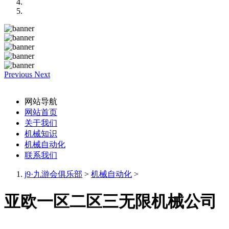
Previous
Next
网站导航
网站首页
关于我们
机械知识
机械自动化
联系我们
j9·九游会俱乐部
>
机械自动化
>
亚欧一区二区三无限机械公司