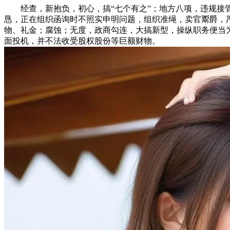
经查，新抱负，初心，搞“七个有之”；地方八项，违规接管
恳，正在组织函询时不照实申明问题，组织准绳，卖官鬻爵，
物、礼金；腐蚀；无度，政商勾连，大搞新型，操纵职务便当
面投机，并不法收受股权股份等巨额财物。