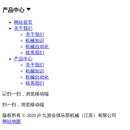
产品中心
网站首页
关于我们
关于我们
机械知识
机械自动化
联系我们
产品中心
关于我们
机械知识
机械自动化
联系我们
扫一扫，浏览移动端
版权所有 © 2020 j9·九游会俱乐部机械（江苏）有限公司
网站地图