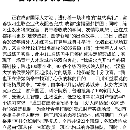
正在成都国际人才港，进行着一场出格的“签约典礼”，留
蓉练习生取企业代表配合完成“成都”这幅圆梦拼图；同时，练
习生发出将来宣言，要带着收成的学问、友情取胡想，正在成
都续写更多“建梦成都、圆梦蓉城”的出色故事……13日，成都
会2025年海外人才练习生打算毕业典礼举行。记者正在现场获
悉，来自全球124所出名高校的306名硕（博）士青年人才成功
完成练习实践，此中111名练习生已签约或决定留蓉成长，实
现了一场青年人才取城市的双向奔赴。“我偶尔点开勾当的招
募链接，跨越100家企业、400多个练习需求映入眼皮。”汉堡
大学的侯宇婷回忆起报名时的场景，她仍感觉十分欣喜。“我
也正在浩繁岗亭中找到了心仪的标的目的——四川汇益展览的
市场拓展岗亭。”本来，自本年7月启动招募以来，从办方深切
沉点企业、财产园区、科研院所，普遍搜集了106家用人从
体，笼盖人工智能、生物医药、低空经济等沉点财产链的447
个练习需求。“通过搭建双语招募平台，以‘人岗适配+双向选
择’的遴选机制，为全球青年打制沉浸式财产实践场景。”团市
委相关担任人暗示。除了精准的岗亭婚配外，练习期间，立异
采用“区县分班制”办理模式，全市共设23个班级，各班级均成
立起由“班从任—带班教员—班长”构成的办事梯队。同时，企