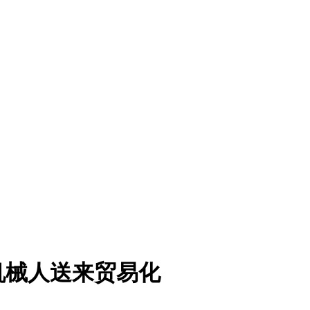
机械人送来贸易化