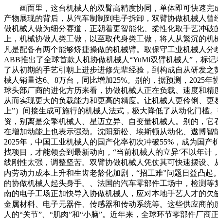
画面里，这台机械人的双臂高精度协同，单体即可快速完成“
产物展现的背后，从汽车制制到电子拆卸，双臂协做机械人曾
做机械人做为细分赛道，正朝着更智能化、柔性化取手艺冲破
上，机械协做人类工做，以至取代身类工做，将人从繁沉的机
凡是配备有两个能够矫捷操做的机械臂。取保守工业机械人分
ABB推出了全球首款人机协做机械人“YuMi双臂机械人”
了从初期的手艺引朝上进步进修先辈经验，到构成自从研发之势
械人销量达6。8万台，同比增加25%。别的，据预测，2025
球头部厂商的进化方历来看，协做机械人正在负载、速度和精
从而实现更大的负载能力和更高的精度。让机械人更伶俐、更易
上”）间接生成可施行的机械人法式，极大降低了从动化门槛。投
资，别离是众擎机械人、星迈立异、自变量机械人。别的，它
在增加动能上也表示强劲。沈阳新松、埃斯顿从动化、遨博智能
2025年，中国工业机械人的国产化率初次冲破55%，成为
找项目，才能领会到最新动向，“当前机械人的立异‘不以年计
线刚性太强，调整坚苦。双臂协做机械人凭仗其可快速摆设、
内劳动力成本上升和生齿老龄化加剧，“招工难”问题日益凸
的协做机械人起头身手。、法国的汽车零部件工场中，检测等
南的电子工场正加快导入协做机械人，应对本地手艺人才的欠
金属材料、电子元器件、传感器和传动系统等。这些供应商的
人的“关节”、“肌肉”和“小脑”。近年来，全球环节零部件