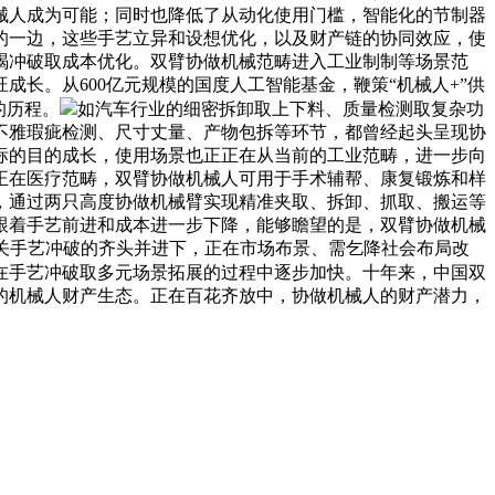
械人成为可能；同时也降低了从动化使用门槛，智能化的节制器
的一边，这些手艺立异和设想优化，以及财产链的协同效应，使
竭冲破取成本优化。双臂协做机械范畴进入工业制制等场景范
长。从600亿元规模的国度人工智能基金，鞭策“机械人+”供
的历程。
如汽车行业的细密拆卸取上下料、质量检测取复杂功
不雅瑕疵检测、尺寸丈量、产物包拆等环节，都曾经起头呈现协
标的目的成长，使用场景也正正在从当前的工业范畴，进一步向
正在医疗范畴，双臂协做机械人可用于手术辅帮、康复锻炼和样
，通过两只高度协做机械臂实现精准夹取、拆卸、抓取、搬运等
跟着手艺前进和成本进一步下降，能够瞻望的是，双臂协做机械
关手艺冲破的齐头并进下，正在市场布景、需乞降社会布局改
在手艺冲破取多元场景拓展的过程中逐步加快。十年来，中国双
的机械人财产生态。正在百花齐放中，协做机械人的财产潜力，