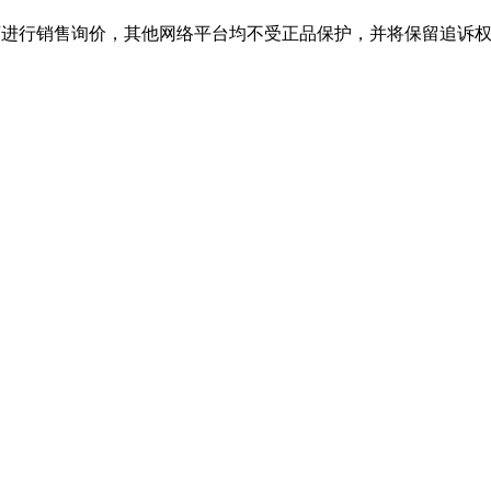
行销售询价，其他网络平台均不受正品保护，并将保留追诉权，购j9·九游