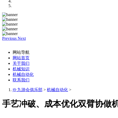
Previous
Next
网站导航
网站首页
关于我们
机械知识
机械自动化
联系我们
j9·九游会俱乐部
>
机械自动化
>
手艺冲破、成本优化双臂协做