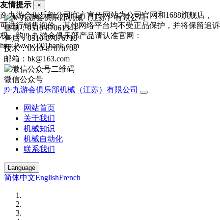
友情提示
×
j9·九游会俱乐部公司官方宣传网站为公司官网和1688旗舰店，
可进行销售询价，其他网络平台均不受正品保护，并将保留追诉
售前：0510-87061341
权，购j9·九游会俱乐部产品请认准官网：
售后：0510-87076718
http://www.001bank.com
技术：0510-87076708
邮箱：bk@163.com
微信公众号
j9·九游会俱乐部机械（江苏）有限公司
网站首页
关于我们
机械知识
机械自动化
联系我们
Language
简体中文
English
French