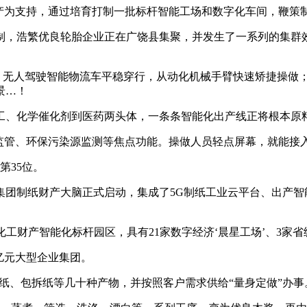
为支持，通过培育打制一批标杆智能工场和数字化车间，鞭策
浩繁优良轮胎企业正在广饶县集聚，并发生了一系列的集群效应
无人驾驶智能物流车平稳穿行，从动化机械手臂快速矫捷操做；山
景…！
、化学催化剂到医药两头体，一条条智能化出产线正将根本原
管、环保污染源监测等焦点功能。操做人员轻点屏幕，就能接
第35位。
团制纸财产大脑正式启动，集成了5G制纸工业云平台、出产智能
财产智能化标杆园区，具有21家数字经济‘晨星工场’、3家省
亿元大型企业集团。
、包拆纸等几十种产物，并按照客户需求供给“量身定做”办事。