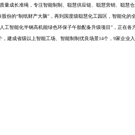
量成长准绳，专注智能制制、聪慧供应链、聪慧营销、聪慧仓储
泰股份的“制纸财产大脑”，再到国度级聪慧化工园区，智能化的
工智能化半钢高机能绿色环保子午胎配备升级项目”，正在各方
成省级以上智能工场、智能制制优良场景14个，9家企业入围省级