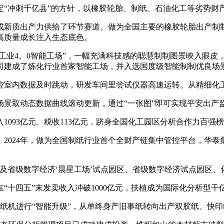
冲刺千亿县”的方针，以橡胶轮胎、制纸、石油化工等劣势财产
质出产力供给了环节赛道。做为全国主要的橡胶轮胎出产制制，
高质量成长注入生态底色。
业4。0智能工场”，一幅充满科技感的聪慧制制图景映入眼皮，
司建成了炼化行业首家智能工场，并入选国度级智能制制优良场
内数据及时跳动，研发车间里尝试仪器高速运转。从精细化工
取动态数据曲线滚动更新，通过“一张图”即可实现平安出产监
1093亿元、税收113亿元，跻身全国化工园区分析合作力百强榜
24年，做为全国制纸行业首个全财产链集中管控平台，华泰集
级数字经济‘晨星工场’试点园区、省级数字经济试点园区、化工
十四五”末发卖收入冲破1000亿元，扶植成为国际化分析型千
进行“智能升级”，从单终身产旧事纸转向出产双胶纸、快印纸