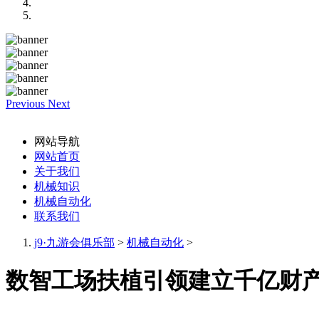
Previous
Next
网站导航
网站首页
关于我们
机械知识
机械自动化
联系我们
j9·九游会俱乐部
>
机械自动化
>
数智工场扶植引领建立千亿财