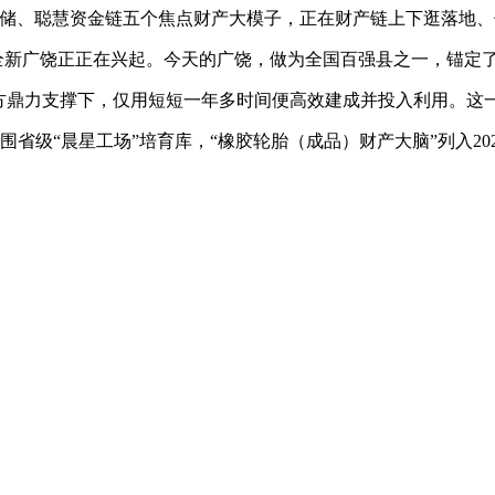
、聪慧资金链五个焦点财产大模子，正在财产链上下逛落地、
全新广饶正正在兴起。今天的广饶，做为全国百强县之一，锚定
鼎力支撑下，仅用短短一年多时间便高效建成并投入利用。这一
“晨星工场”培育库，“橡胶轮胎（成品）财产大脑”列入202