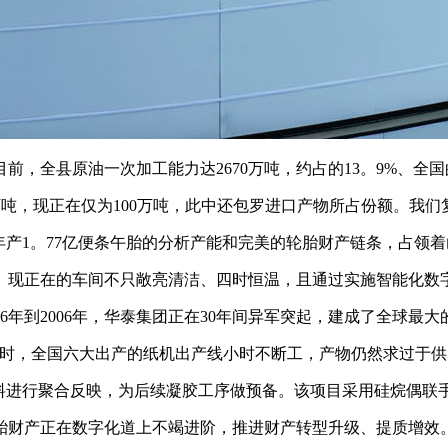
县原油一次加工能力达2670万吨，约占的13。9%、全国
万吨，现正在仅为100万吨，此中还包罗进口产物所占份额。我
产1。77亿便条午胎的分析产能和完美的轮胎财产链条，占领着
在的车间不只敞亮清洁、四时恒温，且通过实施智能化数字化，
年到2006年，华泰集团正在30年间异军突起，建成了全球最
，全国六大出产的纸机出产线小时不断工，产物仍然求过于供
进行聚合反映，为后续凝胶工序做预备。该项目采用硅烷偶联
在数字化道上不竭进阶，推进财产转型升级、提质增效。2023