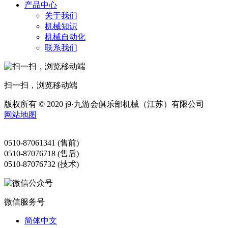
产品中心
关于我们
机械知识
机械自动化
联系我们
扫一扫，浏览移动端
版权所有 © 2020 j9·九游会俱乐部机械（江苏）有限公司
网站地图
0510-87061341 (售前)
0510-87076718 (售后)
0510-87076732 (技术)
微信服务号
简体中文