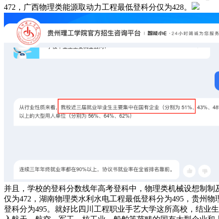
472，广西物理类能源取动力工程最低登科分仅为428。
并且，学校的登科分数线年高考登科中，物理类机械设想制制
仅为472，湖南物理类水利水电工程最低登科分为495，贵州
登科分为495。就好比四川工程职业手艺大学这所高校，结业生