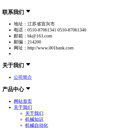
联系我们
地址：江苏省宜兴市
电话：0510-87061341 0510-87061340
邮箱：bk@163.com
邮编：214200
网址：http://www.001bank.com
关于我们
公司简介
产品中心
网站首页
关于我们
关于我们
机械知识
机械自动化