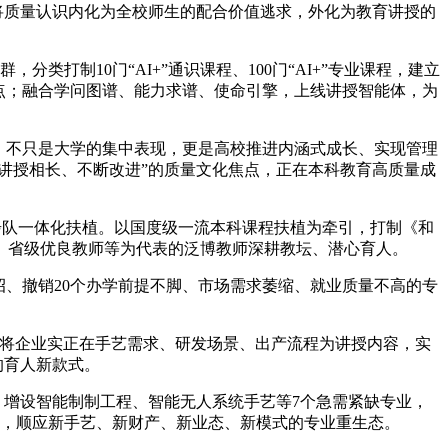
将质量认识内化为全校师生的配合价值逃求，外化为教育讲授的
类打制10门“AI+”通识课程、100门“AI+”专业课程，建立
点；融合学问图谱、能力求谱、使命引擎，上线讲授智能体，为
点，不只是大学的集中表现，更是高校推进内涵式成长、实现管理
讲授相长、不断改进”的质量文化焦点，正在本科教育高质量成
步队一体化扶植。以国度级一流本科课程扶植为牵引，打制《和
、省级优良教师等为代表的泛博教师深耕教坛、潜心育人。
招、撤销20个办学前提不脚、市场需求萎缩、就业质量不高的专
将企业实正在手艺需求、研发场景、出产流程为讲授内容，实
的育人新款式。
增设智能制制工程、智能无人系统手艺等7个急需紧缺专业，
引，顺应新手艺、新财产、新业态、新模式的专业重生态。