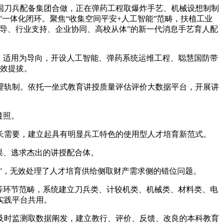
刀兵配备集团合做，正在弹药工程取爆炸手艺、机械设想制制
一体化闭环。聚焦“收集空间平安+人工智能”范畴，扶植工业
导、行业支持、企业协同、高校从体”的新一代消息手艺育人配
、适用为导向，开设人工智能、弹药系统运维工程、聪慧国防带
无效提拔。
轨制。依托一坐式教育讲授质量评估评价大数据平台，开展讲
遵照。
需要，建立起具有明显兵工特色的使用型人才培育新范式。
误、逃求杰出的讲授配合体。
”，无效处理了人才培育供给侧取财产需求侧的错位问题。
等环节范畴，系统建立刀兵类、计较机类、机械类、材料类、电
实践平台共用。
时监测取数据阐发，建立教行、评价、反馈、改良的本科教育