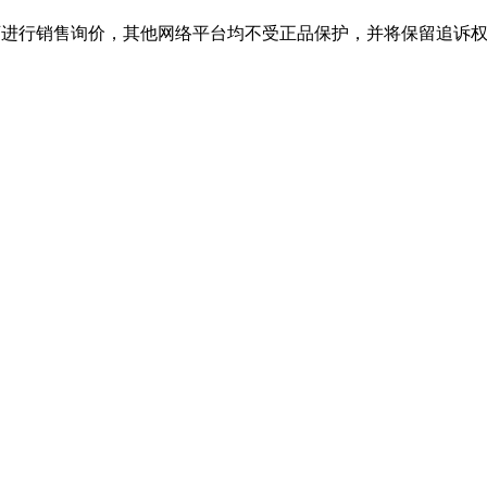
行销售询价，其他网络平台均不受正品保护，并将保留追诉权，购j9·九游