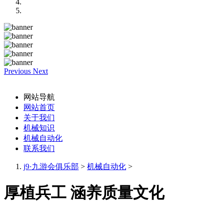
Previous
Next
网站导航
网站首页
关于我们
机械知识
机械自动化
联系我们
j9·九游会俱乐部
>
机械自动化
>
厚植兵工 涵养质量文化