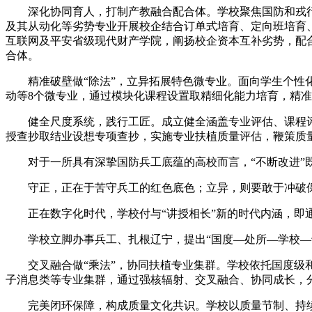
深化协同育人，打制产教融合配合体。学校聚焦国防和戎行
及其从动化等劣势专业开展校企结合订单式培育、定向班培育、
互联网及平安省级现代财产学院，阐扬校企资本互补劣势，配
合体。
精准破壁做“除法”，立异拓展特色微专业。面向学生个性化
动等8个微专业，通过模块化课程设置取精细化能力培育，精
健全尺度系统，践行工匠。成立健全涵盖专业评估、课程评
授查抄取结业设想专项查抄，实施专业扶植质量评估，鞭策质量保
对于一所具有深挚国防兵工底蕴的高校而言，“不断改进”既
守正，正在于苦守兵工的红色底色；立异，则要敢于冲破保
正在数字化时代，学校付与“讲授相长”新的时代内涵，即通
学校立脚办事兵工、扎根辽宁，提出“国度—处所—学校—专
交叉融合做“乘法”，协同扶植专业集群。学校依托国度级和
子消息类等专业集群，通过强核辐射、交叉融合、协同成长，
完美闭环保障，构成质量文化共识。学校以质量节制、持续