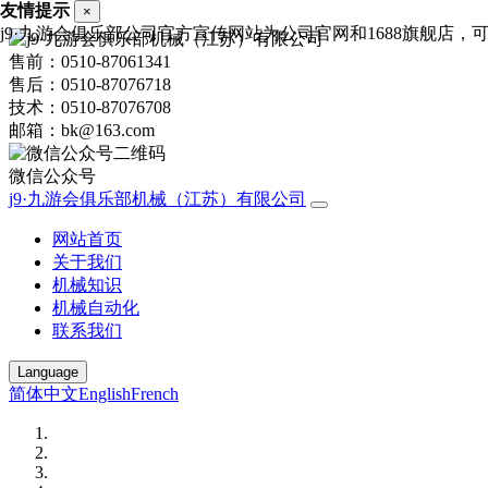
友情提示
×
j9·九游会俱乐部公司官方宣传网站为公司官网和1688旗舰店，可进
售前：0510-87061341
售后：0510-87076718
技术：0510-87076708
邮箱：bk@163.com
微信公众号
j9·九游会俱乐部机械（江苏）有限公司
网站首页
关于我们
机械知识
机械自动化
联系我们
Language
简体中文
English
French