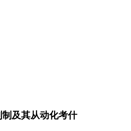
制制及其从动化考什