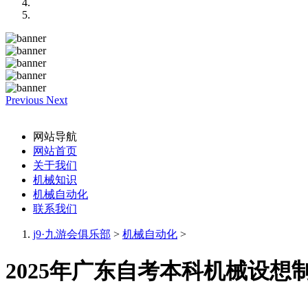
Previous
Next
网站导航
网站首页
关于我们
机械知识
机械自动化
联系我们
j9·九游会俱乐部
>
机械自动化
>
2025年广东自考本科机械设想