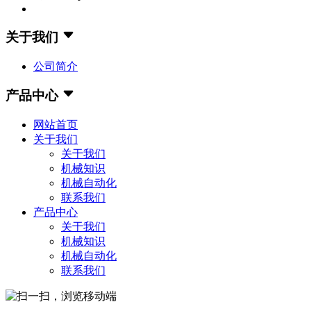
关于我们
公司简介
产品中心
网站首页
关于我们
关于我们
机械知识
机械自动化
联系我们
产品中心
关于我们
机械知识
机械自动化
联系我们