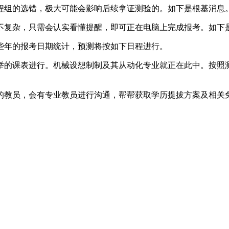
组的选错，极大可能会影响后续拿证测验的。如下是根基消息
复杂，只需会认实看懂提醒，即可正在电脑上完成报考。如下
年的报考日期统计，预测将按如下日程进行。
举的课表进行。机械设想制制及其从动化专业就正在此中。按照测
教员，会有专业教员进行沟通，帮帮获取学历提拔方案及相关