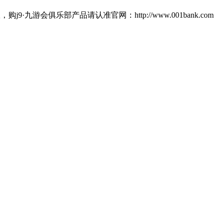
会俱乐部产品请认准官网：http://www.001bank.com