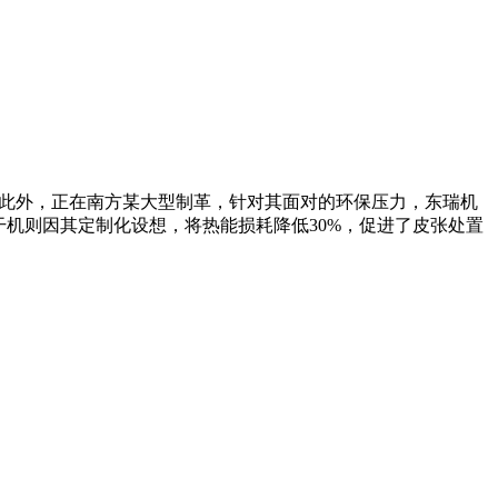
此外，正在南方某大型制革，针对其面对的环保压力，东瑞机
烘干机则因其定制化设想，将热能损耗降低30%，促进了皮张处置