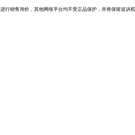
行销售询价，其他网络平台均不受正品保护，并将保留追诉权，购j9·九游