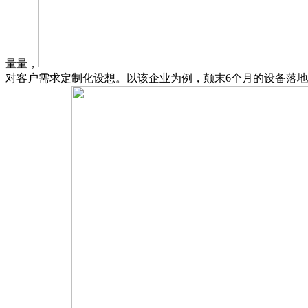
量量，
对客户需求定制化设想。以该企业为例，颠末6个月的设备落地