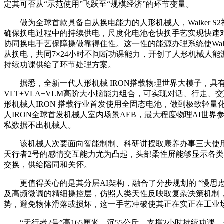
定其可否从“示范使用”飞跃至“规模经济”的环节变量。
做为全球首款具备自从换电能力的人形机械人，Walker S
确保换电过程中的持续供电，尺度化电池仓快换手艺实现快速
协同换电手艺保障操做靠得住性。这一性的能源办理系统使Walke
从换电，共同7×24小时不间断功课能力，开创了人形机械人
持续功课供给了环节处理方案。
据悉，全新一代人形机械 IRON搭载物理世界大模子，具有
VLT+VLA+VLM高阶大小脑能力组合，可实现对话、行走
形机械人IRON 搭载行业首发使用全固态电池，做到极致轻量
人IRON全球首发机械人室内场景AEB，最大程度物理AI世
私数据不出机械人。
该机械人次要面向智能制制、科研讲授取康养办事三大使用
天行者2号的感情交互能力尤为凸起，头部柔性屏能够显示各
交换，供给陪同和关怀。
更值得关心的是其分层AI架构，融合了分步规划的 “慢思虑”
及高频微调的精细操控层，仿照人类天性反映取复杂决策机制
势，避免物体滑落或损坏，这一手艺冲破使其正在实正在工业
“天行者2号”高165厘米、沉55公斤，支撑2小时持续功课