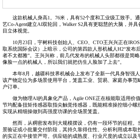
这款机械人身高1。76米，具有52个度和工业级工致手。通
艺Co-Agent建立AI双轮回，Walker S2具有更聪慧的大脑，
目立体视觉。
10月23日，宇树科技创始人、CEO、CTO王兴兴正在IROS 20
取系统国际会议）上暗示，公司的第四款人形机械人H2“发布
者不太都雅”。王兴兴称，前几代发布的机械人头部都很是简略
像脸一点的机械人，所以我们就把仿生人脸加了上去”。
本年8月，越疆科技界机械会上发布了全新一代具身智强人形机械
该产物定位为多场景使用平台，笼盖工业、贸易、家庭办事范
户订单。
做为物理AI的具象化产品，Agile ONE正在核能取适用
节均配备扭矩传感器取指尖触觉传感器，既能精准操控细小螺
实现从精细操做到高强度功课的全场景笼盖。
然而，从稠密发布到大规模摆设，仍有一段环节的征程。当
景验证或小批量交付阶段，其持久靠得住性、分析利用成本取
的实正在中接管严苛。供应链的成熟度、行业尺度的成立以及