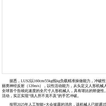
据悉，LUS2以160cm/55kg线kg负载精准操做能力，冲
丽类神经反射（120m/s），以性活动能力，从头定义人形机
全球首个告竣此速度的全尺寸人形机械人，具有堪比的矫捷性
活动，实正实现“强人所不克不及”的手艺冲破。
按照2025年人工智能+大会披露的消息，该机械人已能通