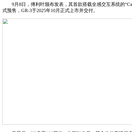
9月8日，傅利叶颁布发表，其首款搭载全感交互系统的“Careb
式预售，GR-3于2025年10月正式上市并交付。