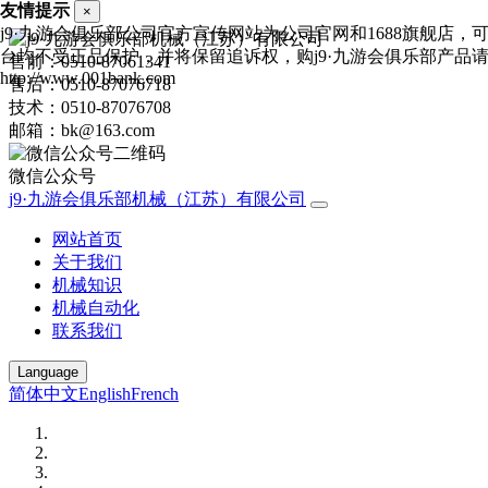
友情提示
×
j9·九游会俱乐部公司官方宣传网站为公司官网和1688旗舰店
台均不受正品保护，并将保留追诉权，购j9·九游会俱乐部产品
售前：0510-87061341
http://www.001bank.com
售后：0510-87076718
技术：0510-87076708
邮箱：bk@163.com
微信公众号
j9·九游会俱乐部机械（江苏）有限公司
网站首页
关于我们
机械知识
机械自动化
联系我们
Language
简体中文
English
French