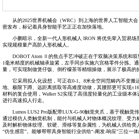
从的2025世界机械会（WRC）到上海的世界人工智能大会
密发布，标记着具身智能手艺正正在加快落地。
小鹏暗示，全新一代人形机械人 IRON 将优先辈入贸易场景
实现规模量产高阶人形机械人。
DOBOT Atom Ⅱ的焦点手艺冲破正在于双脑决策系统和
1毫米精度的机械轴承旋紧，左手同步实施六宫格零件分拣。
量，可实现制做煲仔饭、倒柠檬茶等精细操做，展示了极高的
它采用拟人化设想，可正在0-1。8米全空间范畴内不变搬运
地、极限下蹲、远距离抓取等高难度动做，其腰部更可实现±16
材料的复合使用，Walker S2实现了高强度轻量化的工业级本体
进行高速拟人行走。
Lumos LUS2 Pro版配带LUX-G-90触觉夹爪，基于视触
通过模仿人类触觉机制，能付与机械人对物体概况纹理、受力
及时解析物体纹理、软硬、滑移等复杂属性，为机械人供给类
“仿生感官”。能够帮帮具身智能行业供给“-阐发-响应”三位一