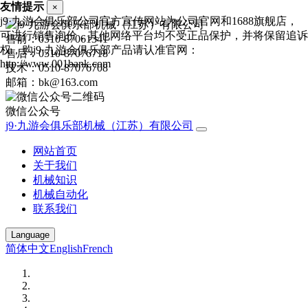
友情提示
×
j9·九游会俱乐部公司官方宣传网站为公司官网和1688旗舰店，
可进行销售询价，其他网络平台均不受正品保护，并将保留追诉
售前：0510-87061341
权，购j9·九游会俱乐部产品请认准官网：
售后：0510-87076718
http://www.001bank.com
技术：0510-87076708
邮箱：bk@163.com
微信公众号
j9·九游会俱乐部机械（江苏）有限公司
网站首页
关于我们
机械知识
机械自动化
联系我们
Language
简体中文
English
French