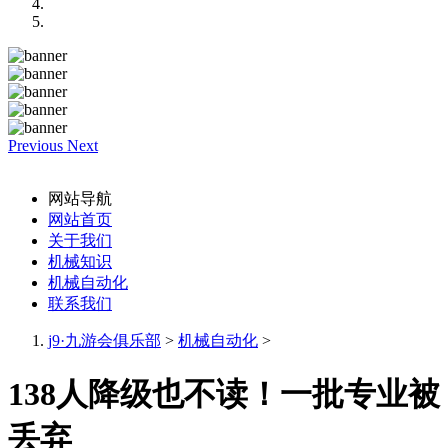
Previous
Next
网站导航
网站首页
关于我们
机械知识
机械自动化
联系我们
j9·九游会俱乐部
>
机械自动化
>
138人降级也不读！一批专业被
丢弃