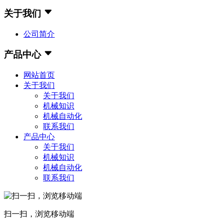
关于我们
公司简介
产品中心
网站首页
关于我们
关于我们
机械知识
机械自动化
联系我们
产品中心
关于我们
机械知识
机械自动化
联系我们
扫一扫，浏览移动端