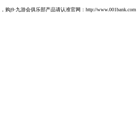
会俱乐部产品请认准官网：http://www.001bank.com