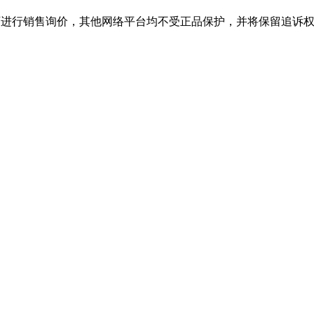
行销售询价，其他网络平台均不受正品保护，并将保留追诉权，购j9·九游