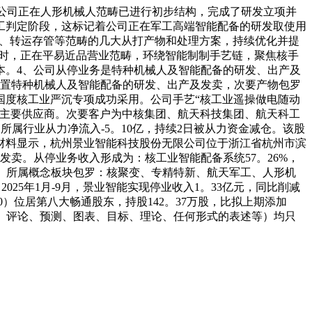
易答复，公司正在人形机械人范畴已进行初步结构，完成了研发立项并
军工判定阶段，这标记着公司正在军工高端智能配备的研发取使用
防御、转运存管等范畴的几大从打产物和处理方案，持续优化并提
同时，正在平易近品营业范畴，环绕智能制制手艺链，聚焦核手
本。4、公司从停业务是特种机械人及智能配备的研发、出产及
处置特种机械人及智能配备的研发、出产及发卖，次要产物包罗
国度核工业严沉专项成功采用。公司手艺“核工业遥操做电随动
的主要供应商。次要客户为中核集团、航天科技集团、航天科工
；所属行业从力净流入-5。10亿，持续2日被从力资金减仓。该股
。材料显示，杭州景业智能科技股份无限公司位于浙江省杭州市滨
产及发卖。从停业务收入形成为：核工业智能配备系统57。26%，
械人。所属概念板块包罗：核聚变、专精特新、航天军工、人形机
。2025年1月-9月，景业智能实现停业收入1。33亿元，同比削减
2500）位居第八大畅通股东，持股142。37万股，比拟上期添加
股、评论、预测、图表、目标、理论、任何形式的表述等）均只