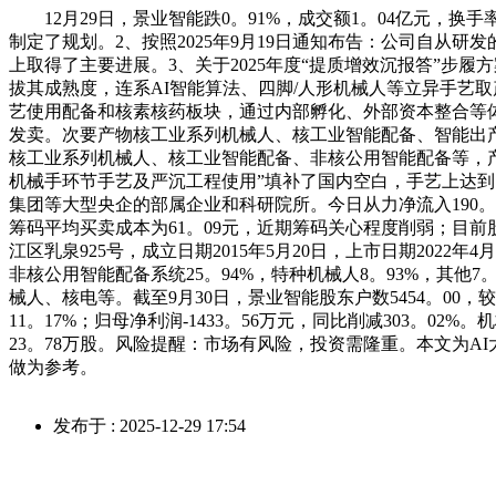
12月29日，景业智能跌0。91%，成交额1。04亿元，换手率
制定了规划。2、按照2025年9月19日通知布告：公司自
上取得了主要进展。3、关于2025年度“提质增效沉报答”
拔其成熟度，连系AI智能算法、四脚/人形机械人等立异手艺
艺使用配备和核素核药板块，通过内部孵化、外部资本整合等体
发卖。次要产物核工业系列机械人、核工业智能配备、智能出
核工业系列机械人、核工业智能配备、非核公用智能配备等，
机械手环节手艺及严沉工程使用”填补了国内空白，手艺上达
集团等大型央企的部属企业和科研院所。今日从力净流入190。9
筹码平均买卖成本为61。09元，近期筹码关心程度削弱；目
江区乳泉925号，成立日期2015年5月20日，上市日期202
非核公用智能配备系统25。94%，特种机械人8。93%，其
械人、核电等。截至9月30日，景业智能股东户数5454。00，较上
11。17%；归母净利润-1433。56万元，同比削减303。02
23。78万股。风险提醒：市场有风险，投资需隆重。本文为
做为参考。
发布于 : 2025-12-29 17:54