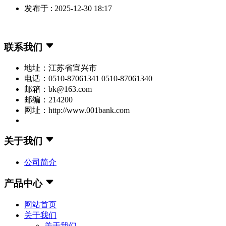
发布于 : 2025-12-30 18:17
联系我们
地址：江苏省宜兴市
电话：0510-87061341 0510-87061340
邮箱：bk@163.com
邮编：214200
网址：http://www.001bank.com
关于我们
公司简介
产品中心
网站首页
关于我们
关于我们