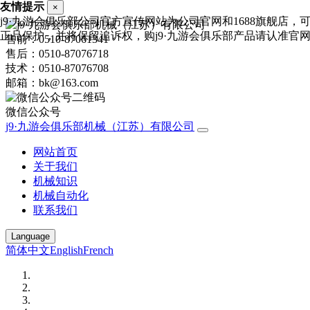
友情提示
×
j9·九游会俱乐部公司官方宣传网站为公司官网和1688旗舰店
正品保护，并将保留追诉权，购j9·九游会俱乐部产品请认准官网：http:/
售前：0510-87061341
售后：0510-87076718
技术：0510-87076708
邮箱：bk@163.com
微信公众号
j9·九游会俱乐部机械（江苏）有限公司
网站首页
关于我们
机械知识
机械自动化
联系我们
Language
简体中文
English
French