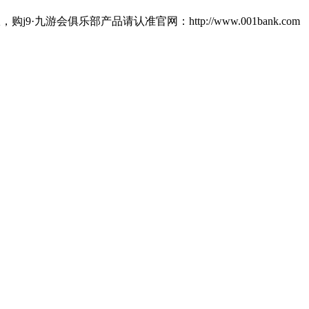
会俱乐部产品请认准官网：http://www.001bank.com