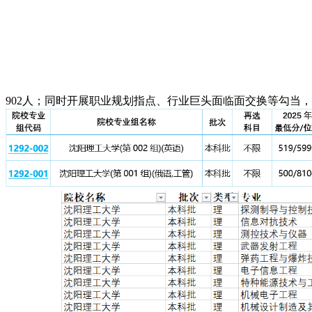
902人；同时开展职业规划指点、行业巨头面临面交换等勾当