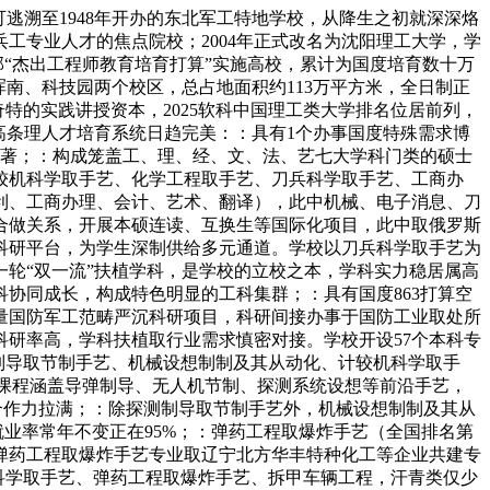
溯至1948年开办的东北军工特地学校，从降生之初就深深烙
工专业人才的焦点院校；2004年正式改名为沈阳理工大学，学
部“杰出工程师教育培育打算”实施高校，累计为国度培育数十万
南、科技园两个校区，总占地面积约113万平方米，全日制正
特的实践讲授资本，2025软科中国理工类大学排名位居前列，
高条理人才培育系统日趋完美：：具有1个办事国度特殊需求博
显著；：构成笼盖工、理、经、文、法、艺七大学科门类的硕士
较机科学取手艺、化学工程取手艺、刀兵科学取手艺、工商办
利、工商办理、会计、艺术、翻译），此中机械、电子消息、刀
合做关系，开展本硕连读、互换生等国际化项目，此中取俄罗斯
科研平台，为学生深制供给多元通道。学校以刀兵科学取手艺为
轮“双一流”扶植学科，是学校的立校之本，学科实力稳居属高
协同成长，构成特色明显的工科集群；：具有国度863打算空
量国防军工范畴严沉科研项目，科研间接办事于国防工业取处所
研率高，学科扶植取行业需求慎密对接。学校开设57个本科专
制导取节制手艺、机械设想制制及其从动化、计较机科学取手
点课程涵盖导弹制导、无人机节制、探测系统设想等前沿手艺，
业合作力拉满；：除探测制导取节制手艺外，机械设想制制及其从
就业率常年不变正在95%；：弹药工程取爆炸手艺（全国排名第
弹药工程取爆炸手艺专业取辽宁北方华丰特种化工等企业共建专
科学取手艺、弹药工程取爆炸手艺、拆甲车辆工程，汗青类仅少