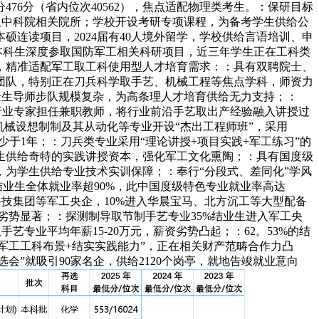
476分（省内位次40562），焦点适配物理类考生。：保研目标
高校及中科院相关院所；学校开设考研专项课程，为备考学生供给公
连读项目，2024届有40人境外留学，学校供给言语培训、申
本科生深度参取国防军工相关科研项目，近三年学生正在工科类
验，精准适配军工取工科使用型人才培育需求：：具有双聘院士、
团队，特别正在刀兵科学取手艺、机械工程等焦点学科，师资力
士生导师步队规模复杂，为高条理人才培育供给无力支持；：
行业专家担任兼职教师，将行业前沿手艺取出产经验融入讲授过
械设想制制及其从动化等专业开设“杰出工程师班”，采用
少于1年；：刀兵类专业采用“理论讲授+项目实践+军工练习”的
生供给奇特的实践讲授资本，强化军工文化熏陶；：具有国度级
为学生供给专业技术实训保障；：奉行“分段式、差同化”学风
结业生全体就业率超90%，此中国度级特色专业就业率高达
科技集团等军工央企，10%进入华晨宝马、北方沉工等大型配备
度劣势显著；：探测制导取节制手艺专业35%结业生进入军工央
艺专业平均年薪15-20万元，薪资劣势凸起；：62。53%的结
军工工科布景+结实实践能力”，正在相关财产范畴合作力凸
会”就吸引90家名企，供给2120个岗亭，就地告竣就业意向