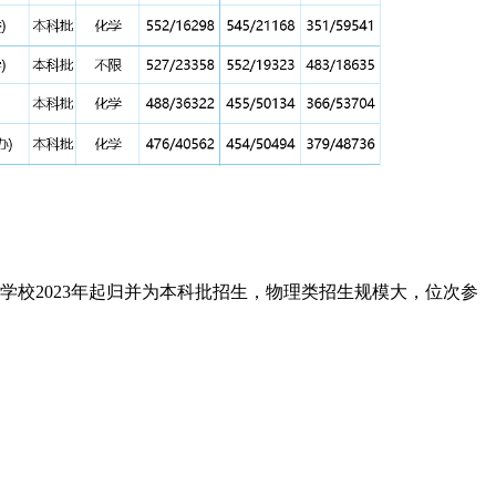
，学校2023年起归并为本科批招生，物理类招生规模大，位次参