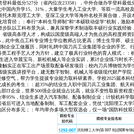
登科最低分527分（省内位次23358），中外合做办学登科最低分
%，此中国内升学15。31%，大量学生考入工业大学、等双一流
托木斯克理工大学、亚琛工业大学等海外名校开展合做，开设本硕
培育径；：奉行“本科生导师制”和“本硕联动促学”机制，激励
师资步队以工科布景为从，兼具深挚学术制诣取丰硕行业实践经
、省级高条理人才，构成以国度级高端人才为焦点的高程度师资
0%，此中焦点工科专业博士学位教师占比更高；博士生导师、硕
备制制企业工做履历，同时礼聘中国刀兵工业集团等企业的手艺、
科类工程手艺人才为方针，建立了极具行业特色的育人模式：：机
三学生进入华晨宝马、新松机械人等企业实训，累计企业练习时长不
接触实正在军工出产场景取配备研发项目；校内刀兵博物馆为学
省级实践讲授平台，建无数字智制、机械人等省级现代财产学院，
进修空气，帮力学生提拔专业能力取科研素养。学校2025届本科
北成长的考生：：超35%的结业生入职中国刀兵工业集团、航天
部IT企业，世界500强企业就业占比高，就业不变性取薪资程
业率95%，结业生多进入汽车制制、配备制制企业；计较机科学取手
回省后可进入当地配备制制、军工配套企业，凭仗“沈阳理工大学
地区分布多元；：年均举办多场大型双选会，仅一场“国防科技双选