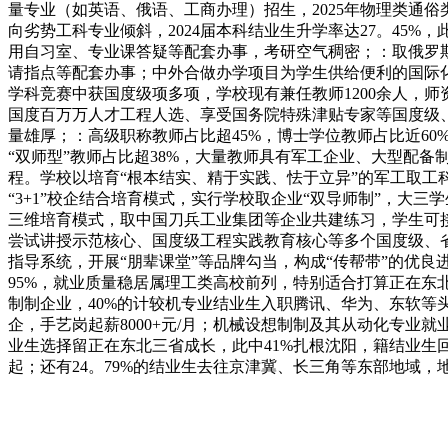
量专业（如英语、俄语、工商办理）招生，2025年物理类通俗类
向劣势工科专业倾斜，2024届本科结业生升学率达27。45
用自习室、专业课答疑等配套办事，考研空气稠密；：取俄罗斯
请指点等配套办事；中外合做办学项目为学生供给便利的国际化
学科竞赛中获国度级项多项，学校现有兼任教师1200余人，
国度百万万人才工程人选、享受国务院特殊津贴专家等国度级
量雄厚；：高级职称教师占比超45%，博士学位教师占比近6
“双师型”教师占比超38%，大量教师具有军工企业、大型配
程。学校以培育“根本结实、精于实践、怯于立异”的军工取工
“3+1”校企结合培育模式，实行学校取企业“双导师制”，大
三维培育模式，取中国刀兵工业集团等企业共建练习，学生可
尝试讲授示范核心、国度级工程实践教育核心等多个国度级、
指导系统，开展“朋辈课堂”等品牌勾当，构成“传帮带”的优良
95%，就业质量稳居属理工类高校前列，特别适合打算正在东
制制企业，40%的计较机专业结业生入职腾讯、华为、东软等头
企，手艺岗起薪8000+元/月；机械设想制制及其从动化专业就
业生选择留正在东北三省成长，此中41%扎根沈阳，籍结业生
起；还有24。79%的结业生去往京津冀、长三角等东部地域，