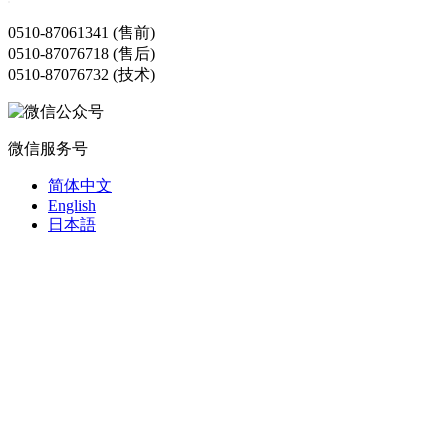
0510-87061341 (售前)
0510-87076718 (售后)
0510-87076732 (技术)
微信服务号
简体中文
English
日本語