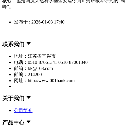
核心，也是国度天然科学基金委迄今为止赞帮根本研究的“高
峰”。
发布于 : 2026-01-03 17:40
联系我们
地址：江苏省宜兴市
电话：0510-87061341 0510-87061340
邮箱：bk@163.com
邮编：214200
网址：http://www.001bank.com
关于我们
公司简介
产品中心