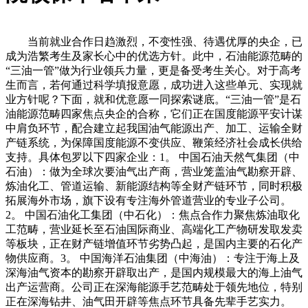
当前就业合作日趋激烈，不变性强、待遇优厚的央企，已
成为浩繁考生及家长心中的优选方针。此中，石油能源范畴的
“三油一管”做为行业领兵力量，更是备受考生关心。对于高考
生而言，若何通过科学填报意愿，成功进入这些单元、实现就
业方针呢？下面，就和优意愿一同探索谜底。“三油一管”是石
油能源范畴四家焦点央企的合称，它们正在国度能源平安计谋
中肩负环节，配合建立起我国油气能源出产、加工、运输全财
产链系统，为保障国度能源不变供应、鞭策经济社会成长供给
支持。具体包罗以下四家企业：1。 中国石油天然气集团（中
石油）：做为全球次要油气出产商，营业笼盖油气勘察开辟、
炼油化工、管道运输、新能源结构等全财产链环节，同时积极
拓展海外市场，旗下设有专注海外管道营业的专业子公司。
2。 中国石油化工集团（中石化）：焦点合作力聚焦炼油取化
工范畴，营业延长至石油国际商业、高端化工产物研发取发卖
等板块，正在财产链增值环节劣势凸起，是国内主要的石化产
物供应商。3。 中国海洋石油集团（中海油）：专注于海上及
深海油气资本的勘察开辟取出产，是国内规模最大的海上油气
出产运营商。公司正在深海能源手艺范畴处于领先地位，特别
正在深海钻井、油气田开辟等焦点环节具备先辈手艺实力。