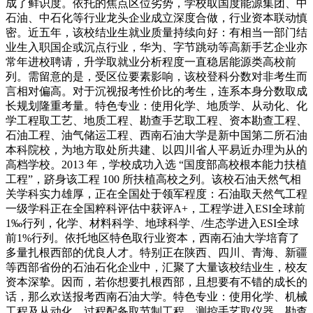
成了鲜识度。依托的焦点区位劣势，学校取国度能源集团、中
石油、中石化等行业龙头企业成立深度合做，行业资本联动慎
密。近五年，该校结业生就业质量持续向好：有相当一部门结
业生入职国企或沉点行业，华为、字节跳动等高新手艺企业亦
常年进校聘请，升学取就业分析程度一直稳居能源类高校前
列。需留意的是，受区位要素影响，该校登科分数对非考生而
言相对偏高。对于沉视报考性价比的考生，连系本身分数取成
长规划隆重考量。特色专业：使用化学、地质学、从动化、化
学工程取工艺、地质工程、勘查手艺取工程、资本勘查工程、
石油工程、油气储运工程、西南石油大学是新中国第二所石油
本科院校，为地方取处所共建、以四川省人平易近办理为从的
高档学校。2013 年，学校成功入选 “国度部高校根本能力扶植
工程”，跻身该工程 100 所扶植高校之列。该校石油天然气相
关学科实力雄厚，正在全国处于领军程度：石油取天然气工程
一级学科正在全国粹科评估中获评A+，工程学进入ESI全球前
1‰行列，化学、材料科学、地球科学、/生态学进入ESI全球
前1%行列。依托地区特色取行业资本，西南石油大学培育了
多量扎根西部的优良人才。特别正在陕西、四川、青海、新疆
等西部省份的石油石化企业中，汇聚了大量该校结业生，校友
资本深挚。因而，若你想要扎根西部，且想要有不错的成长的
话，那么欢送报考西南石油大学。特色专业：使用化学、机械
工程及从动化、过程配备取节制工程、测控手艺取仪器、勘查