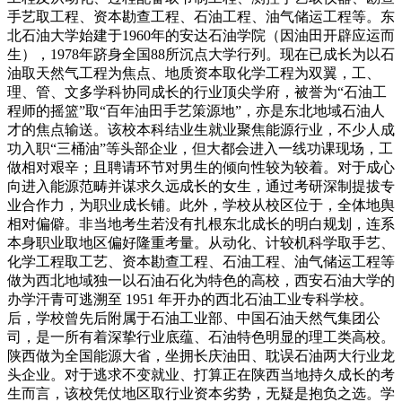
手艺取工程、资本勘查工程、石油工程、油气储运工程等。东
北石油大学始建于1960年的安达石油学院（因油田开辟应运而
生），1978年跻身全国88所沉点大学行列。现在已成长为以石
油取天然气工程为焦点、地质资本取化学工程为双翼，工、
理、管、文多学科协同成长的行业顶尖学府，被誉为“石油工
程师的摇篮”取“百年油田手艺策源地”，亦是东北地域石油人
才的焦点输送。该校本科结业生就业聚焦能源行业，不少人成
功入职“三桶油”等头部企业，但大都会进入一线功课现场，工
做相对艰辛；且聘请环节对男生的倾向性较为较着。对于成心
向进入能源范畴并谋求久远成长的女生，通过考研深制提拔专
业合作力，为职业成长铺。此外，学校从校区位于，全体地舆
相对偏僻。非当地考生若没有扎根东北成长的明白规划，连系
本身职业取地区偏好隆重考量。从动化、计较机科学取手艺、
化学工程取工艺、资本勘查工程、石油工程、油气储运工程等
做为西北地域独一以石油石化为特色的高校，西安石油大学的
办学汗青可逃溯至 1951 年开办的西北石油工业专科学校。
后，学校曾先后附属于石油工业部、中国石油天然气集团公
司，是一所有着深挚行业底蕴、石油特色明显的理工类高校。
陕西做为全国能源大省，坐拥长庆油田、耽误石油两大行业龙
头企业。对于逃求不变就业、打算正在陕西当地持久成长的考
生而言，该校凭仗地区取行业资本劣势，无疑是抱负之选。学