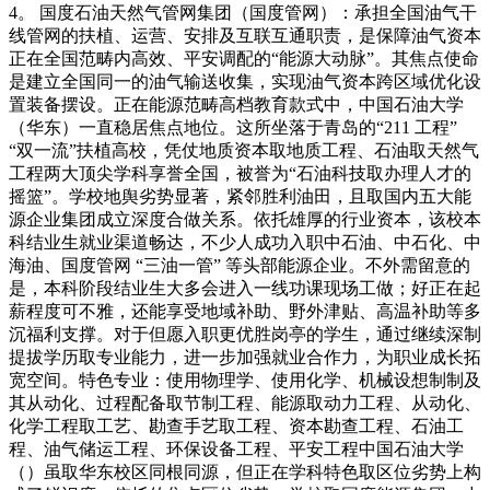
4。 国度石油天然气管网集团（国度管网）：承担全国油气干
线管网的扶植、运营、安排及互联互通职责，是保障油气资本
正在全国范畴内高效、平安调配的“能源大动脉”。其焦点使命
是建立全国同一的油气输送收集，实现油气资本跨区域优化设
置装备摆设。正在能源范畴高档教育款式中，中国石油大学
（华东）一直稳居焦点地位。这所坐落于青岛的“211 工程”
“双一流”扶植高校，凭仗地质资本取地质工程、石油取天然气
工程两大顶尖学科享誉全国，被誉为“石油科技取办理人才的
摇篮”。学校地舆劣势显著，紧邻胜利油田，且取国内五大能
源企业集团成立深度合做关系。依托雄厚的行业资本，该校本
科结业生就业渠道畅达，不少人成功入职中石油、中石化、中
海油、国度管网 “三油一管” 等头部能源企业。不外需留意的
是，本科阶段结业生大多会进入一线功课现场工做；好正在起
薪程度可不雅，还能享受地域补助、野外津贴、高温补助等多
沉福利支撑。对于但愿入职更优胜岗亭的学生，通过继续深制
提拔学历取专业能力，进一步加强就业合作力，为职业成长拓
宽空间。特色专业：使用物理学、使用化学、机械设想制制及
其从动化、过程配备取节制工程、能源取动力工程、从动化、
化学工程取工艺、勘查手艺取工程、资本勘查工程、石油工
程、油气储运工程、环保设备工程、平安工程中国石油大学
（）虽取华东校区同根同源，但正在学科特色取区位劣势上构