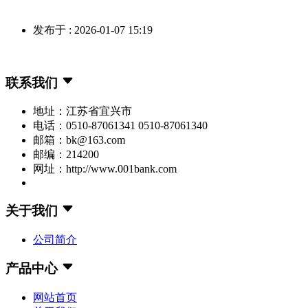
发布于 : 2026-01-07 15:19
联系我们
地址：江苏省宜兴市
电话：0510-87061341 0510-87061340
邮箱：bk@163.com
邮编：214200
网址：http://www.001bank.com
关于我们
公司简介
产品中心
网站首页