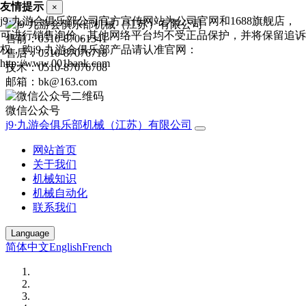
友情提示
×
j9·九游会俱乐部公司官方宣传网站为公司官网和1688旗舰店，
可进行销售询价，其他网络平台均不受正品保护，并将保留追诉
售前：0510-87061341
权，购j9·九游会俱乐部产品请认准官网：
售后：0510-87076718
http://www.001bank.com
技术：0510-87076708
邮箱：bk@163.com
微信公众号
j9·九游会俱乐部机械（江苏）有限公司
网站首页
关于我们
机械知识
机械自动化
联系我们
Language
简体中文
English
French