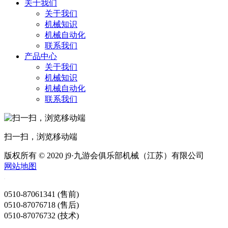
关于我们
关于我们
机械知识
机械自动化
联系我们
产品中心
关于我们
机械知识
机械自动化
联系我们
扫一扫，浏览移动端
版权所有 © 2020 j9·九游会俱乐部机械（江苏）有限公司
网站地图
0510-87061341 (售前)
0510-87076718 (售后)
0510-87076732 (技术)