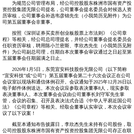
为规范公司管理布局，经公司控股股东株洲市国有资产投
资控股集团无限公司提名，公司董事会提名委员会对候选人资
历审核，公司董事会补选韦彦锦先生（小我简历见附件）为公
司第五届董事会非董事。
按照《深圳证券买卖所创业板股票上市法则》《公司章
程》等相关，经公司总司理提名，并经公司董事会提名委员会
任职资历审核，聘用陈小兰密斯、李欣杰先生（小我简历见附
件）为公司副总司理，任期自本次董事会审议通过之日起至第
五届董事会任期届满之日止。
2026年1月5日，东莞宜安科技股份无限公司（以下简称
“宜安科技”或“公司”）第五届董事会第二十六次会议正在公司
会议室以现场和通信体例召开。会议通知于2025年12月26日以
电子邮件体例送达。本次会议应参取表决董事8人，现实参取
表决董事8人。本次董事会会议由公司董事长刘守军先生掌
管，会议的召集、召开及表决法式合适《中华人平易近国公司
法》《公司章程》等相关。经取会董事认实审议，本次会议审
议了以下议案！
截至本通知布告披露日，李欣杰先生未持有公司股份，取
公司控股股东株洲市国有资产投资控股集团无限公司存正在联