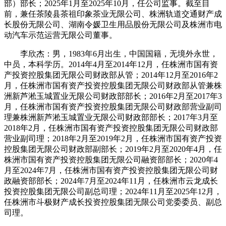
部）部长；2025年1月至2025年10月，任公司监事。截至目
前，兼任茶陵县茶祖印象茶业无限公司、株洲轨道交通财产成
长股份无限公司、湖南令媛卫生用品股份无限公司及株洲市电
动汽车示范运营无限公司董事。
李欣杰：男，1983年6月出生，中国国籍，无境外永世，
中员，本科学历。2014年4月至2014年12月，任株洲市国有资
产投资控股集团无限公司财政部从管；2014年12月至2016年2
月，任株洲市国有资产投资控股集团无限公司财政部从管兼株
洲新芦淞玉城置业无限公司财政部部长；2016年2月至2017年3
月，任株洲市国有资产投资控股集团无限公司财政部营业副司
理兼株洲新芦淞玉城置业无限公司财政部部长；2017年3月至
2018年2月，任株洲市国有资产投资控股集团无限公司财政部
营业副司理；2018年2月至2019年2月，任株洲市国有资产投资
控股集团无限公司财政部副部长；2019年2月至2020年4月，任
株洲市国有资产投资控股集团无限公司融资部部长；2020年4
月至2024年7月，任株洲市国有资产投资控股集团无限公司财
政融资部部长；2024年7月至2024年11月，任株洲市云龙成长
投资控股集团无限公司副总司理；2024年11月至2025年12月，
任株洲市斗极财产成长投资控股集团无限公司党委委员、副总
司理。