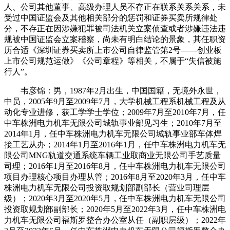
人、公司其他董事、高级办理人员不存正在联系关系关系，未
受过中国证监会及其他相关部分的惩罚和证券买卖所规律处
分，不存正在因涉嫌犯罪被司法机关立案侦查或者涉嫌违法违
规被中国证监会立案稽察，尚未有明白结论的景象，其任职资
历合适《深圳证券买卖所上市公司自律监管第2号——创业板
上市公司规范运做》《公司章程》等相关，不属于“失信被施
行人”。
韦彦锦：男，1987年2月出生，中国国籍，无境外永世，
中员，2005年9月至2009年7月，大学机械工程系机械工程及从
动化专业进修，获工学学士学位；2009年7月至2010年7月，任
中车株洲电力机车无限公司城轨事业部见习生；2010年7月至
2014年1月，任中车株洲电力机车无限公司城轨事业部车体焊
接工艺从办；2014年1月至2016年1月，任中车株洲电力机车无
限公司MNG轨道交通系统车辆工业取商业无限公司手艺质量
司理；2016年1月至2016年8月，任中车株洲电力机车无限公司
项目办理核心项目办理从管；2016年8月至2020年3月，任中车
株洲电力机车无限公司投资取规划部副部长（营业司理层
级）；2020年3月至2020年5月，任中车株洲电力机车无限公司
投资取规划部副部长；2020年5月至2022年3月，任中车株洲电
力机车无限公司福斯罗整合办公室从任（副职层级）；2022年