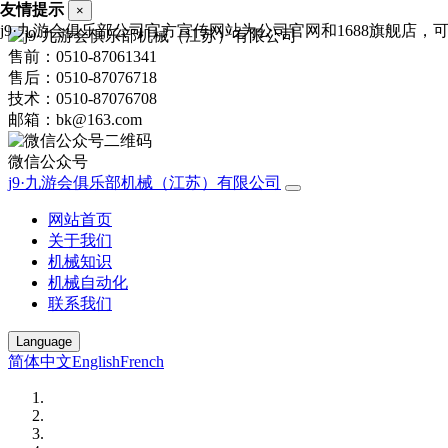
友情提示
×
j9·九游会俱乐部公司官方宣传网站为公司官网和1688旗舰店，可进
售前：0510-87061341
售后：0510-87076718
技术：0510-87076708
邮箱：bk@163.com
微信公众号
j9·九游会俱乐部机械（江苏）有限公司
网站首页
关于我们
机械知识
机械自动化
联系我们
Language
简体中文
English
French