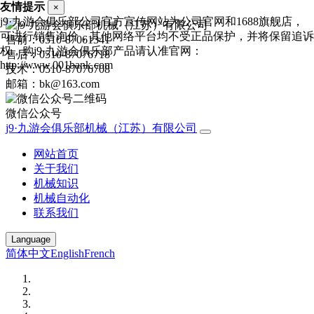
友情提示
×
j9·九游会俱乐部公司官方宣传网站为公司官网和1688旗舰店，
可进行销售询价，其他网络平台均不受正品保护，并将保留追诉
售前：0510-87061341
权，购j9·九游会俱乐部产品请认准官网：
售后：0510-87076718
http://www.001bank.com
技术：0510-87076708
邮箱：bk@163.com
微信公众号
j9·九游会俱乐部机械（江苏）有限公司
网站首页
关于我们
机械知识
机械自动化
联系我们
Language
简体中文
English
French