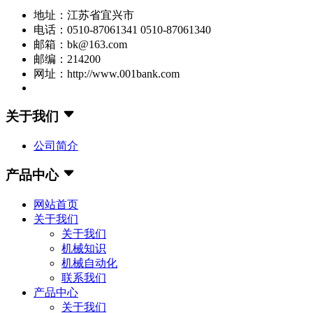
地址：江苏省宜兴市
电话：0510-87061341 0510-87061340
邮箱：bk@163.com
邮编：214200
网址：http://www.001bank.com
关于我们
公司简介
产品中心
网站首页
关于我们
关于我们
机械知识
机械自动化
联系我们
产品中心
关于我们