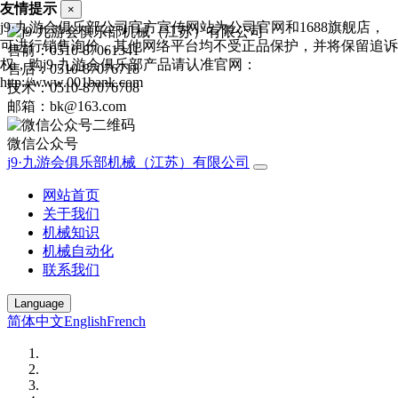
友情提示
×
j9·九游会俱乐部公司官方宣传网站为公司官网和1688旗舰店，
可进行销售询价，其他网络平台均不受正品保护，并将保留追诉
售前：0510-87061341
权，购j9·九游会俱乐部产品请认准官网：
售后：0510-87076718
http://www.001bank.com
技术：0510-87076708
邮箱：bk@163.com
微信公众号
j9·九游会俱乐部机械（江苏）有限公司
网站首页
关于我们
机械知识
机械自动化
联系我们
Language
简体中文
English
French