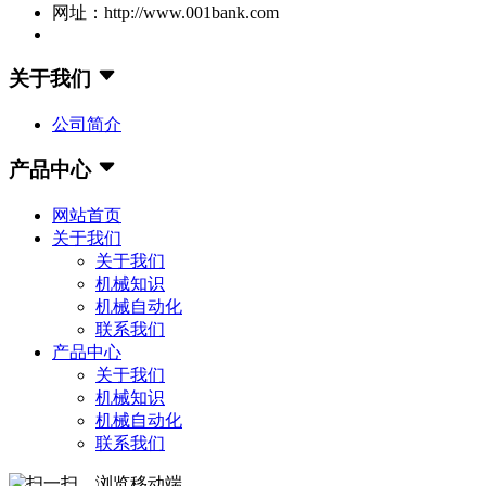
网址：http://www.001bank.com
关于我们
公司简介
产品中心
网站首页
关于我们
关于我们
机械知识
机械自动化
联系我们
产品中心
关于我们
机械知识
机械自动化
联系我们