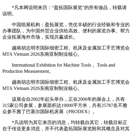
*凡本网说明来历：“盈拓国际展览”的所有做品，转载请
说明。
中国组展机构：盈拓展览，凭仗丰硕的行业经验和专业的
办事团队，为中国外贸企业供给高效、便利的展览办事。帮力
企业拓展海外市场，实现共赢成长。
越南胡志明市国际细密工程、机床及金属加工手艺博览会
MTA Vietnam 2026东南亚制制业核心。
International Exhibition for Machine Tools， Tools and
Production Measurement。
越南胡志明市国际细密工程、机床及金属加工手艺博览会
MTA Vietnam 2026东南亚制制业核心。
该展会自2002年起头举办，正在2006年的展会上，共有
315家公司参展，参展面积达19000平方米，共有25787名不雅
众参不雅了巴塞尔国际机床展（PRODEX）。
*凡说明为其它来历的消息，均转载自其它，转载目标正
在于传送更多消息，并不代表盈拓国际展览附和其概念及对其