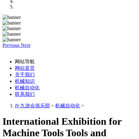
Previous
Next
网站导航
网站首页
关于我们
机械知识
机械自动化
联系我们
j9·九游会俱乐部
>
机械自动化
>
International Exhibition for
Machine Tools Tools and