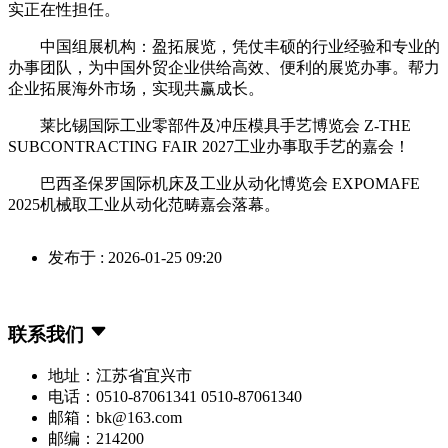
实正在性担任。
中国组展机构：盈拓展览，凭仗丰硕的行业经验和专业的
办事团队，为中国外贸企业供给高效、便利的展览办事。帮力
企业拓展海外市场，实现共赢成长。
莱比锡国际工业零部件及冲压模具手艺博览会 Z-THE
SUBCONTRACTING FAIR 2027工业办事取手艺的嘉会！
巴西圣保罗国际机床及工业从动化博览会 EXPOMAFE
2025机械取工业从动化范畴嘉会落幕。
发布于 : 2026-01-25 09:20
联系我们
地址：江苏省宜兴市
电话：0510-87061341 0510-87061340
邮箱：bk@163.com
邮编：214200