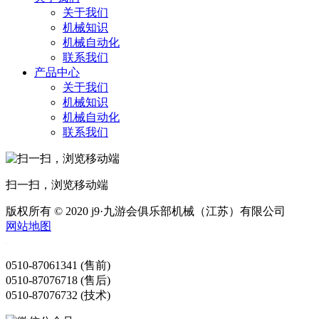
关于我们
机械知识
机械自动化
联系我们
产品中心
关于我们
机械知识
机械自动化
联系我们
扫一扫，浏览移动端
版权所有 © 2020 j9·九游会俱乐部机械（江苏）有限公司
网站地图
0510-87061341 (售前)
0510-87076718 (售后)
0510-87076732 (技术)