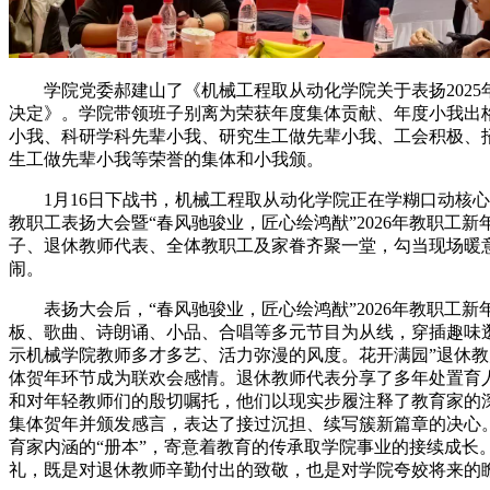
学院党委郝建山了《机械工程取从动化学院关于表扬2025
决定》。学院带领班子别离为荣获年度集体贡献、年度小我出
小我、科研学科先辈小我、研究生工做先辈小我、工会积极、
生工做先辈小我等荣誉的集体和小我颁。
1月16日下战书，机械工程取从动化学院正在学糊口动核心多
教职工表扬大会暨“春风驰骏业，匠心绘鸿猷”2026年教职工
子、退休教师代表、全体教职工及家眷齐聚一堂，勾当现场暖
闹。
表扬大会后，“春风驰骏业，匠心绘鸿猷”2026年教职工新
板、歌曲、诗朗诵、小品、合唱等多元节目为从线，穿插趣味
示机械学院教师多才多艺、活力弥漫的风度。花开满园”退休
体贺年环节成为联欢会感情。退休教师代表分享了多年处置育
和对年轻教师们的殷切嘱托，他们以现实步履注释了教育家的
集体贺年并颁发感言，表达了接过沉担、续写簇新篇章的决心
育家内涵的“册本”，寄意着教育的传承取学院事业的接续成长
礼，既是对退休教师辛勤付出的致敬，也是对学院夸姣将来的