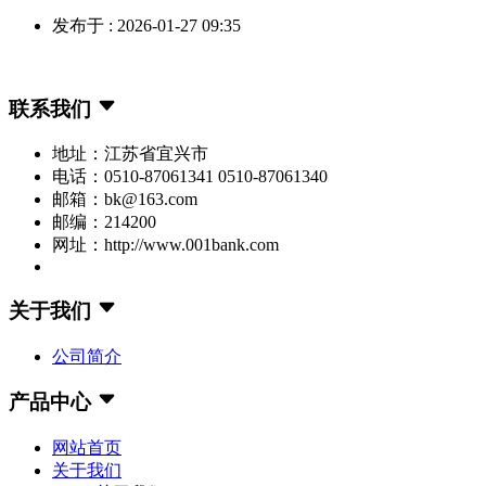
发布于 : 2026-01-27 09:35
联系我们
地址：江苏省宜兴市
电话：0510-87061341 0510-87061340
邮箱：bk@163.com
邮编：214200
网址：http://www.001bank.com
关于我们
公司简介
产品中心
网站首页
关于我们