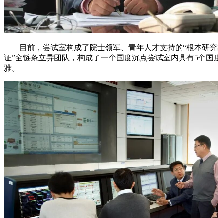
目前，尝试室构成了院士领军、青年人才支持的“根本研究
证”全链条立异团队，构成了一个国度沉点尝试室内具有5个国
雅。