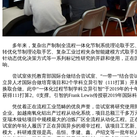
多年来，复杂出产制制全流程一体化节制系统理论取手艺、
转优化节制理论取手艺、复杂工业过程夹杂智能建模方式取手
针动态优化决策方式等一系列标记性研究的开辟和使用，正在
响。
尝试室依托教育部国际合做结合尝试室、“一带一”结合尝
立异人才国际合做培育项目和2个学科立异引智（111打算）
换取合做。此中“一体化过程节制学科立异引智”于2019年的
获得111打算2。0支撑。引智的Frank Lewis传授获2019年国
凭仗着正在流程工业范畴的优良声誉，尝试室将研究使用到
企业。如越南氧化铝出产过程从动化系统，项目总额三千多万
亚瑞木镍钴项目中规模最大的冶炼厂区全流程从动化工程。正
试室的年轻人履历了正在异国异乡的艰辛过程。该项目工艺新
模大，科研难度很是高。岳恒、李健、鑫、卢绍文等一批年轻