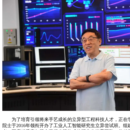
为了培育引领将来手艺成长的立异型工程科技人才，正在学
院士于2016年领衔开办了工业人工智能研究生立异尝试班。组