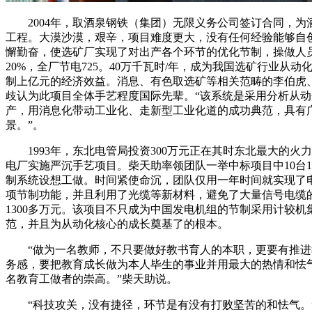
2004年，取酒泉钢铁（集团）无限义务公司签订合同，为
工程。大漠沙漠，艰辛，项目难度更大，没有任何经验能够自
懈勤奋，使选矿厂实现了对出产各个环节的优化节制，操做人员
20%，全厂节电725。40万千瓦时/年，成为我国选矿行业从
制上亿元的经济效益。消息、有色取选矿等相关范畴的李伯虎
歧认为此项目全体手艺程度国际先辈。“该系统是采用分析从
产，用消息化带动工业化、走新型工业化道的成功典范，具有
景。”。
1993年，东北电管局投资300万元正在其时东北最大的火
电厂实施严沉手艺项目。柴天助率领团队一举中标项目中10台1
制系统设想工做。时间紧使命沉，团队仅用一年时间就实现了
项节制功能，并且利用了光缆等新材料，避免了大量信号电缆
1300多万元。该项目不只成为中国发电机组的节制采用计较
范，并且为从动化核心的成长奠基了的根本。
“做为一名教师，不只要做好教书育人的本职，更要有推进
务感，要把教育成长做为本人毕生的事业并用最大的热情和怯
名教育工做者的崇高。”柴天助说。
“科技攻关，没有捷径，环节是有没有打败坚苦的和怯气。