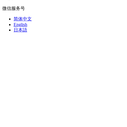
微信服务号
简体中文
English
日本語