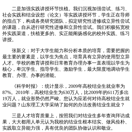
二是加强实践讲授环节扶植。我们沉视加强尝试、练习、
社会实践和结业设想（论文）等实践讲授环节，学生正在导师
的指点下，构成各类研究团队，拟定研究性进修或立异性尝试
的课题，自从进行研究性进修和立异性尝试。我们积极拓宽校
外实践渠道，扶植更多的、实正能阐扬感化的校外实践、练习
讲授。
张新义：对于大学生能力和分析本质的培育，需要把握的
最主要的要素是，以学生为焦点，培育具有立异的使用型立异
人才。学校的教育讲授和日常教育办理办事一直表现以学生为
核心，卑沉学生、指导学生、激励学生，最大限度地调动学生
教育、办理、办事的潜能。
《科学时报》：统计显示，2009年高校结业生就业率为
87%。2010年，高校结业生为630万人，比2009年的611万多出
19万人，就业形势仍然严峻。您认为应若何对待高校结业生就
业问题？山东理工大学采纳了如何的办法改善结业生就业？
三是人才培育质量上，按照我们对结业生多年查询拜访成
果，大大都用人单元认为我校的结业生根本结实、做风俭朴、
实践取立异能力强，具有优良的团队协做认识和敬业。