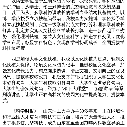
以博士学位授予立项扶植为标记，我校实现了学科扶植的
严沉冲破，从学士、硕士到博士的完整学位教育系统初见眉
目，以工为从、多学科协调成长的学科专业结构根基构成。以
博士学位授予立项扶植为带动，我校全力实施博士学位授予学
科立项扶植规划，实施一级学科沉点支撑打算和理学学科成长
打算，制定并实施人文社会科学成长打算，进一步凸起工科劣
势，强化理科扶植，繁荣人文社会科学，推进学科交叉，优化
学科布局，彰显学科特色，实现多学科协调成长，全面提拔学
科扶植程度。
四是加强大学文化扶植。我校以文化扶植为焦点、轨制文
化扶植为保障、物质文化扶植为根本，推进校园文化立异，加
强文化成长活力，构成健康协调、清正文雅、文明向上的优良
风气，提拔学校软实力。积极支撑并细心组织了大学生文化艺
术教育勾当、大学生科技取创育勾当、大学生创业教育勾当、
大学生社会实践勾当，举办了“稷下大课堂”、“励志讲坛”等系
列演讲会，让学生正在高档次的校园文化中提高能力、提拔本
质。
《科学时报》：山东理工大学办学50多年来，正在区域性
和行业性人才培育和科技前进方面，培育了大量专业人才，推
出了很多使用型科技，成为山东甚至全国范畴内科教立异的主