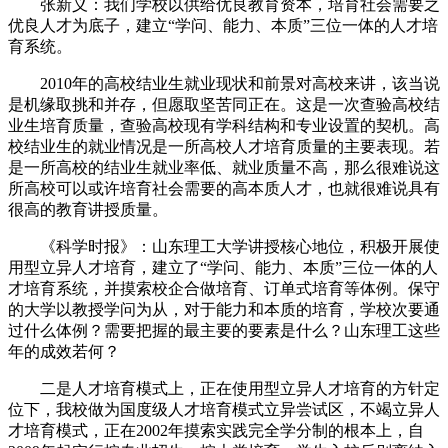
张新义：我们学校以供给优良教育资本，培育社会需要之
优良人才为底子，建立“学问、能力、本质”三位一体的人才培
育系统。
2010年的高校结业生就业现状和前景对高校来讲，该当说
是机缘取挑和并存，但愿取坚苦同正在。这是一次查验高校结
业生培育质量，查验高校现有学科结构和专业设置的契机。高
校结业生的就业情况是一所高校人才培育质量的主要表现。若
是一所高校的结业生就业率低、就业质量不高，那么很难说这
所高校可以或许培育社会需要的高本质人才，也就很难说具有
很高的教育讲授质量。
《科学时报》：山东理工大学讲授核心地位，积极开展使
用型立异人才培育，建立了“学问、能力、本质”三位一体的人
才培育系统，并摸索校企合做培育、订单式培育等体例。保守
的大学以教授学问为从，对于能力和本质的培育，学校次要通
过什么体例？需要把握的最主要的要素是什么？山东理工这些
年的成效若何？
二是人才培育模式上，正在使用型立异人才培育的方针定
位下，我校做为国度级人才培育模式立异尝试区，不竭立异人
才培育模式，正在2002年摸索实践完全学分制的根本上，自