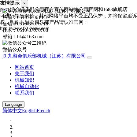
友情提示
×
j9·九游会俱乐部公司官方宣传网站为公司官网和1688旗舰店，
可进行销售询价，其他网络平台均不受正品保护，并将保留追诉
售前：0510-87061341
权，购j9·九游会俱乐部产品请认准官网：
售后：0510-87076718
http://www.001bank.com
技术：0510-87076708
邮箱：bk@163.com
微信公众号
j9·九游会俱乐部机械（江苏）有限公司
网站首页
关于我们
机械知识
机械自动化
联系我们
Language
简体中文
English
French