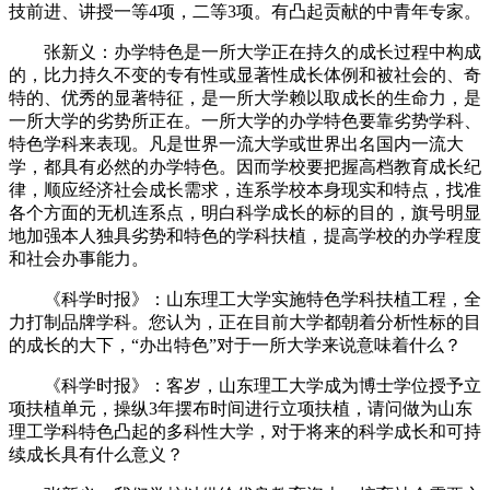
技前进、讲授一等4项，二等3项。有凸起贡献的中青年专家。
张新义：办学特色是一所大学正在持久的成长过程中构成
的，比力持久不变的专有性或显著性成长体例和被社会的、奇
特的、优秀的显著特征，是一所大学赖以取成长的生命力，是
一所大学的劣势所正在。一所大学的办学特色要靠劣势学科、
特色学科来表现。凡是世界一流大学或世界出名国内一流大
学，都具有必然的办学特色。因而学校要把握高档教育成长纪
律，顺应经济社会成长需求，连系学校本身现实和特点，找准
各个方面的无机连系点，明白科学成长的标的目的，旗号明显
地加强本人独具劣势和特色的学科扶植，提高学校的办学程度
和社会办事能力。
《科学时报》：山东理工大学实施特色学科扶植工程，全
力打制品牌学科。您认为，正在目前大学都朝着分析性标的目
的成长的大下，“办出特色”对于一所大学来说意味着什么？
《科学时报》：客岁，山东理工大学成为博士学位授予立
项扶植单元，操纵3年摆布时间进行立项扶植，请问做为山东
理工学科特色凸起的多科性大学，对于将来的科学成长和可持
续成长具有什么意义？