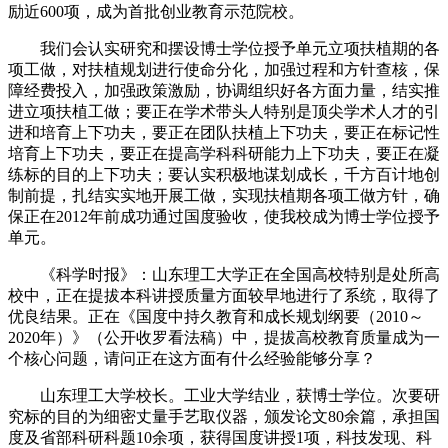
励近600项，成为首批创业教育示范院校。
我们会认实研究和摆设博士学位授予单元立项扶植期的各
项工做，对扶植规划进行使命分化，加强过程和方针查核，保
障经费投入，加强政策激励，协调组织好各方面力量，结实推
进立项扶植工做；要正在学术带头人特别是顶尖学术人才的引
进和培育上下功夫，要正在团队扶植上下功夫，要正在标记性
培育上下功夫，要正在提高学科科研能力上下功夫，要正在凝
练标的目的上下功夫；要认实积极地谋划成长，千方百计地创
制前提，扎结实实地开展工做，实现扶植期各项工做方针，确
保正在2012年前成功通过国度验收，使我校成为博士学位授予
单元。
《科学时报》：山东理工大学正在全国高校特别是处所高
校中，正在提拔本科讲授质量方面较早地进行了系统，取得了
优良结果。正在《国度中持久教育和成长规划纲要（2010～
2020年）》（公开收罗看法稿）中，提拔高校教育质量成为一
个核心问题，请问正在这方面有什么经验能够分享？
山东理工大学校长。工业大学结业，获博士学位。次要研
究标的目的为细密丈量手艺取仪器，颁发论文80余篇，承担国
度及省部科研科题10余项，获得国度讲授1项，科技发现、科