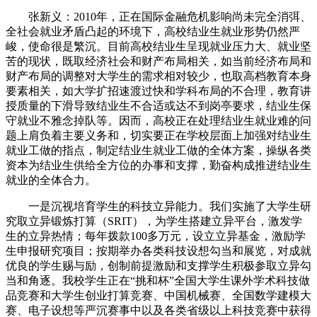
张新义：2010年，正在国际金融危机影响尚未完全消弭、
全社会就业矛盾凸起的环境下，高校结业生就业形势仍然严
峻，使命很是繁沉。目前高校结业生呈现就业压力大、就业坚
苦的现状，既取经济社会和财产布局相关，如当前经济布局和
财产布局的调整对大学生的需求相对较少，也取高档教育本身
要素相关，如大学扩招速渡过快和学科布局的不合理，教育讲
授质量的下滑导致结业生不合适或达不到岗亭要求，结业生保
守就业不雅念掉队等。因而，高校正在处理结业生就业难的问
题上肩负着主要义务和，切实要正在学校层面上加强对结业生
就业工做的指点，制定结业生就业工做的全体方案，操纵各类
资本为结业生供给全方位的办事和支撑，勤奋构成推进结业生
就业的全体合力。
一是沉视培育学生的科技立异能力。我们实施了大学生研
究取立异锻炼打算（SRIT），为学生搭建立异平台，激发学
生的立异热情；每年拨款100多万元，设立立异基金，激励学
生申报研究项目；按期举办各类科技设想勾当和展览，对成就
优良的学生赐与励，创制前提激励和支撑学生积极参取立异勾
当和角逐。我校学生正在“挑和杯”全国大学生课外学术科技做
品竞赛和大学生创业打算竞赛、中国机械赛、全国数学建模大
赛、电子设想等严沉赛事中以及各类省级以上科技竞赛中获得