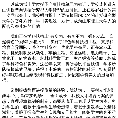
以成为博士学位授予立项扶植单元为标记，学校成长进入
由讲授型向讲授研究型大学转型的新阶段。正在客岁召开的第
二次党代会上，我校明白提出了要扶植国内出名的讲授研究型
大学的奋斗方针。早日实现这一方针，成为山东理工大学人的
配合和奋斗标的目的。
我们正在学科扶植上“有所为、有所不为、强化沉点、凸
起特色”的学科扶植方针，实施了特色学科扶植工程，支撑和
培育立异团队，整合学科资本，优化学科布局。正在农业工
程、机械制制及从动化、车辆工程、交通运输、电力电子、生
物化工、矿物资本、材料科学取工程、财产经济等范畴，构成
了学科特色和劣势。这些年以来，科研尝试平台扶植、学术步
队扶植成效显著，获得了丰盛的、有标记性的科研，特别是持
续4年获得国度级发现和科技前进，标记着学科实力的显著加
强。
谈到提拔教育讲授质量的经验，我认为，一要树立“以报
酬本”的，勤奋实现学生、全面成长。我校人才培育方案的设
想，办理规章轨制的制定，都要从底子上表现以学生为本、卑
沉学生的，着眼于指导学生学会进修，着眼于激发学生的进修
潜能，着眼于提高学生的实践和立异能力，阐扬学生的客不雅
能动性。二要强化教育讲授的根基要素扶植。这些年我校正在