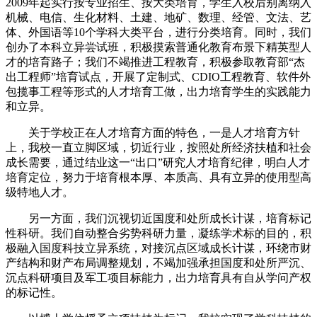
2009年起实行按专业招生、按大类培育，学生入校后别离纳入
机械、电信、生化材料、土建、地矿、数理、经管、文法、艺
体、外国语等10个学科大类平台，进行分类培育。同时，我们
创办了本科立异尝试班，积极摸索普通化教育布景下精英型人
才的培育路子；我们不竭推进工程教育，积极参取教育部“杰
出工程师”培育试点，开展了定制式、CDIO工程教育、软件外
包揽事工程等形式的人才培育工做，出力培育学生的实践能力
和立异。
关于学校正在人才培育方面的特色，一是人才培育方针
上，我校一直立脚区域，切近行业，按照处所经济扶植和社会
成长需要，通过结业这一“出口”研究人才培育纪律，明白人才
培育定位，努力于培育根本厚、本质高、具有立异的使用型高
级特地人才。
另一方面，我们沉视切近国度和处所成长计谋，培育标记
性科研。我们自动整合劣势科研力量，凝练学术标的目的，积
极融入国度科技立异系统，对接沉点区域成长计谋，环绕市财
产结构和财产布局调整规划，不竭加强承担国度和处所严沉、
沉点科研项目及军工项目标能力，出力培育具有自从学问产权
的标记性。