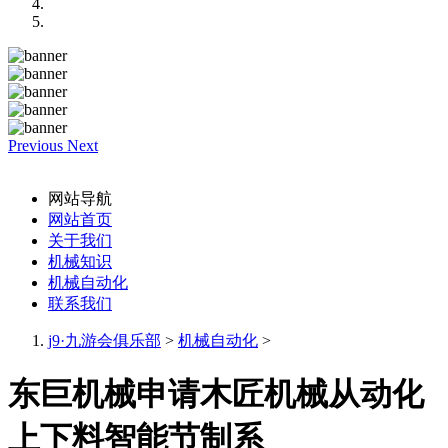
Previous
Next
网站导航
网站首页
关于我们
机械知识
机械自动化
联系我们
j9·九游会俱乐部
>
机械自动化
>
东巨机械申请木匠机械从动化
上下料智能节制系