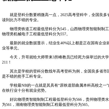
就是登科分数要稍微高一点，2025高考登科中，全国良多省
读到比力不错的专业。
物理类铁道工程最低登科分为545，山西物理类智能制制工程
物理类机械电子工程最低登科分为557。
最新的就业数据显示，结业生40%以上都是正在国有企业
业等单元。
今天，升哥就给大师带来3所峰教员已经死力保举过的大学
211！
其次是学校的登科分数线年高考登科为例，全国良多省市区5
是不错的抢手工科专业。
学校最NB的一点就是其具有“原铁道部曲属本科高校之一”
在铁行业十分有就业劣势。
好比物理类智能制制工程最低登科分为566，贵州物理类水
为561，湖南物理类智能制制工程最低登科分为565。