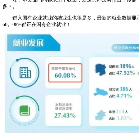
多？。
进入国有企业就业的结业生也很是多，最新的就业数据显示，
60。08%都正在国有企业就业！