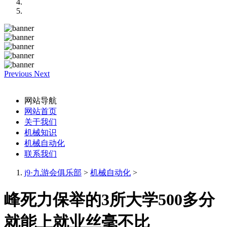
Previous
Next
网站导航
网站首页
关于我们
机械知识
机械自动化
联系我们
j9·九游会俱乐部
>
机械自动化
>
峰死力保举的3所大学500多分
就能上就业丝毫不比