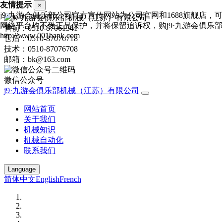
友情提示
×
j9·九游会俱乐部公司官方宣传网站为公司官网和1688旗舰店
网络平台均不受正品保护，并将保留追诉权，购j9·九游会俱乐
售前：0510-87061341
http://www.001bank.com
售后：0510-87076718
技术：0510-87076708
邮箱：bk@163.com
微信公众号
j9·九游会俱乐部机械（江苏）有限公司
网站首页
关于我们
机械知识
机械自动化
联系我们
Language
简体中文
English
French