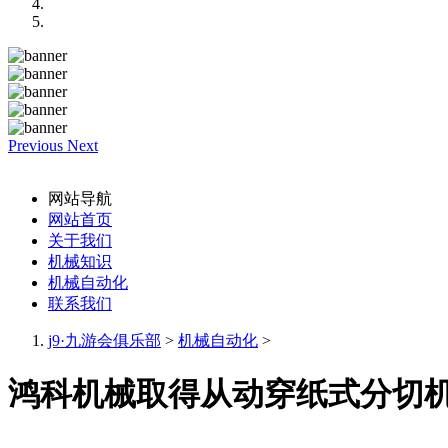
Previous
Next
网站导航
网站首页
关于我们
机械知识
机械自动化
联系我们
j9·九游会俱乐部
>
机械自动化
>
鸿科机械取得从动穿纸式分切