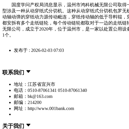
国度学问产权局消息显示，温州市鸿科机械无限公司取得一项名为
型涉及一种从动穿纸式分切机。这种从动穿纸式分切机包罗无
动轴动弹的穿纸动力源传动毗连，穿纸传动轴的低于导料辊，
都安拆有多个走纸链轮，每个传动链轮都取对于一边的走纸链
无限公司，成立于2020年，位于温州市，是一家以处置公用
1个。
发布于 : 2026-02-03 07:03
联系我们
地址：江苏省宜兴市
电话：0510-87061341 0510-87061340
邮箱：bk@163.com
邮编：214200
网址：http://www.001bank.com
关于我们