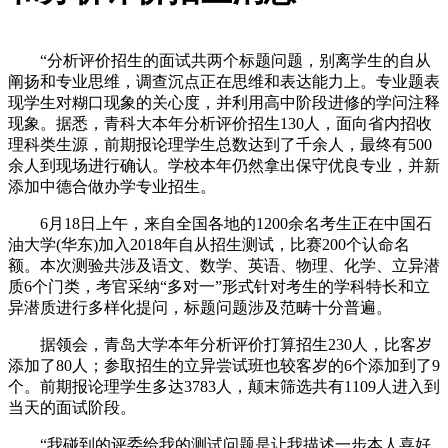
“分析评价招生的面试共两个标题问题，别离学生的自从
阐扬和专业思维，调查沉点正在思维和表达能力上。专业题表
现学生对糊口现象的关心度，并利用高中阶段进修的学问注释
现象。据悉，青科大本年分析评价招生130人，面向省内招收
理科类生源，前期报论理学生总数达到了千余人，最终有500
余人到现场进行确认。学校本年仍然拿出保守优良专业，并新
添加中德合做办学专业招生。
6月18日上午，来自全国各地的1200余名考生正在中国石
油大学(华东)加入2018年自从招生测试，比赛200个认命名
额。本次测验共涉及语文、数学、英语、物理、化学、立异潜
质6个门类，考官采纳“多对一”形式针对考生的学科特长和立
异潜质进行多样化提问，标题问题涉及范畴十分普遍。
据领会，青岛大学本年分析评价打算招生230人，比客岁
添加了80人；参取招生的立异尝试班也较客岁的6个添加到了9
个。前期报论理学生多达3783人，颠末筛选共有1109人进入到
当天的面试阶段。
“我碰到的评委给我的测试问题是让我描述一步本人喜好