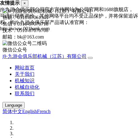
友情提示
×
j9·九游会俱乐部公司官方宣传网站为公司官网和1688旗舰店，
可进行销售询价，其他网络平台均不受正品保护，并将保留追诉
售前：0510-87061341
权，购j9·九游会俱乐部产品请认准官网：
售后：0510-87076718
http://www.001bank.com
技术：0510-87076708
邮箱：bk@163.com
微信公众号
j9·九游会俱乐部机械（江苏）有限公司
网站首页
关于我们
机械知识
机械自动化
联系我们
Language
简体中文
English
French