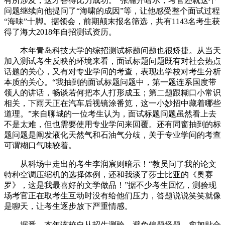
有所涉及，这才答得比力成功。”张瀚升暗示，考官还就这个
问题继续向他提问了“海啸的成因”等，让他感受整个面试过程
“海味”十脚。据领会，前期颠末报名筛选，共有1143名考生获
得了海大2018年自招测试资历。
本年青岛科技大学的综招测试标题问题也很矫捷。从当天
加入测试考生反映的环境来看，面试标题问题既有对社会热点
话题的关心，又有对专业学问的考查，表现出学校对考生分析
本质的关心。“我抽到的面试标题问题中，第一题连系国度带
领人的讲话，畅谈若何把本人打形成玉；第二题跟糊口小常识
相关，下雨天正在汽车后视镜涂番笕，这一小妙招中藏着哪些
道理。”来自聊城的一位考生认为，面试标题问题虽然看上去
不是太难，但也需要使用专业学问来回覆。还有同窗抽到的标
题问题是阐发液化天然气和石油气分歧，关于专业学问的考查
可谓糊口气味较着。
从科场中走出的考生李润宸则暗示！“教员问了我的论文
特种空调压缩机的选择体例，还和我谈了莎士比亚的《奥赛
罗》，这是我最喜好的文学做品！”据不少考生回忆，测验现
场考官正在取考生互动时没有给他们压力，答题说说笑笑就像
是聊天，让考生逐步放下严重情感。
据悉，本年该校自从招生测验，避免偏题怪题，愈加贴合