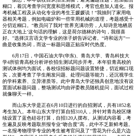
糊口，着沉考查学问宽度和思维模式，考官也愈加人道化。报
考机械工程及从动化专业的考生王媛媛说！“我抽到了家用电
器相关考题，例如电磁炉和一些常用机械的道理，考题感受十
分切近糊口。“教员问了我对‘世界充满功劳，人却诗意地栖居
正在大地上’这句话的理解，这是荷尔德林的诗句，我很喜
好。”选择汉言语文学专业的张子妍告诉记者。“诗和远方”一
曲是收集热词，而这一标题问题正贴应时代热度。
6月17日，中国石油大学(华东)、青岛大学、青岛科技大
学4所驻青高校分析评价招生测试同步开考。本年驻青高校的
测试体例均为面试，各校综招标题问题设置矫捷，切近糊口现
实，次要考查了学生阐发问题、处理问题等能力，还沉视学生
的学科素养、立异潜质等。此中青岛大学还独具创意地没有设
置面试标题问题，整场测试均由评委教员随机提问，面试过程
就像聊天一样。
而山东大学是正在6月10日进行的自招测试，共有1852名
考生加入。本年山东大学打算自招310人，并针对青岛校区继
续设置了蓝色硅谷打算，自招120人摆布。从测试内容看，考
生遍及反映考题取所报专业“吻合度”高，此中不乏新鲜考题。
一名报考物理学专业的考生被考官问及了“雪花为什么是六边