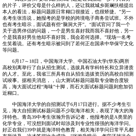
的片子，评价父母是什么样的人，还让我就城乡斑斓扶植提出
本人的看法，标题问题跟日常糊口很接近，也很矫捷。”另一
名考生张浩说，她报考的是学校的跨境电子商务尝试班。不外
也有考生暗示，面试题有些“脑洞大开”。“面试官问了我一个
关于选男伴侣的问题，一个是男生喜好我而我不喜好他，另一
个是我喜好男生他却不喜好我，我会若何选择。”现场一名考
生笑着说。还有考生暗示被问到了若何正在国承中华保守文化
等问题。
6月17～18日，中国海洋大学、中国石油大学(华东)两所
高校别离举行了自从招生测试，选拔具有学科特长和立异潜质
的人才。至此，我省三所具有自从招生选拔资历的高校自招测
试竣事。据相关消息，，山大测试标题问题取专业吻合度较
高，海大面试过程“海味”十脚，而石大面试标题问题则愈加切
近糊口。
中国海洋大学的自招测试于6月17日进行。据不少考生引
见，海大自招测试标题问题不少取海洋相关，表现了海大的海
洋特色。青岛39中考生张瀚升告诉记者，他报考的是A类里的
化学专业，可没想到面试时却涉及到专业性很强的海洋学问。
好正在我们39中就是海洋特色教育，相关海洋学问日常平凡都