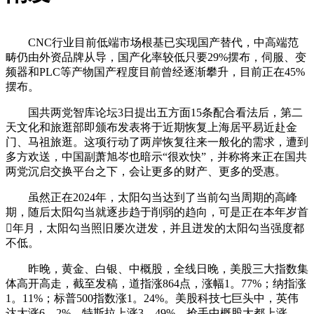
CNC行业目前低端市场根基已实现国产替代，中高端范
畴仍由外资品牌从导，国产化率较低只要29%摆布，伺服、变
频器和PLC等产物国产程度目前曾经逐渐攀升，目前正在45%
摆布。
国共两党智库论坛3日提出五方面15条配合看法后，第二
天文化和旅逛部即颁布发表将于近期恢复上海居平易近赴金
门、马祖旅逛。这项行动了两岸恢复往来一般化的需求，遭到
多方欢送，中国副萧旭岑也暗示“很欢快”，并称将来正在国共
两党沉启交换平台之下，会让更多的财产、更多的受惠。
虽然正在2024年，太阳勾当达到了当前勾当周期的高峰
期，随后太阳勾当就逐步趋于削弱的趋向，可是正在本年岁首
年月，太阳勾当照旧屡次迸发，并且迸发的太阳勾当强度都
不低。
昨晚，黄金、白银、中概股，全线日晚，美股三大指数集
体高开高走，截至发稿，道指涨864点，涨幅1。77%；纳指涨
1。11%；标普500指数涨1。24%。美股科技七巨头中，英伟
达大涨6。2%，特斯拉上涨3。49%。抢手中概股大都上涨，