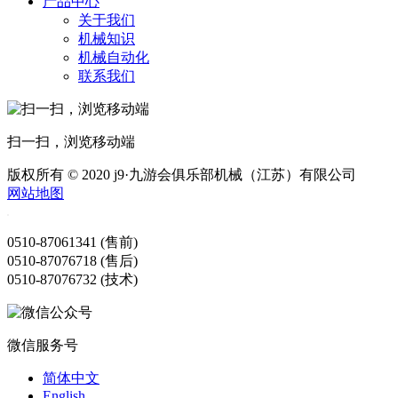
产品中心
关于我们
机械知识
机械自动化
联系我们
扫一扫，浏览移动端
版权所有 © 2020 j9·九游会俱乐部机械（江苏）有限公司
网站地图
0510-87061341 (售前)
0510-87076718 (售后)
0510-87076732 (技术)
微信服务号
简体中文
English