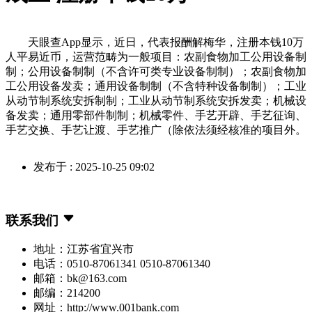
天眼查App显示，近日，代表报酬解梅华，注册本钱10万
人平易近币，运营范畴为一般项目：农副食物加工公用设备制
制；公用设备制制（不含许可类专业设备制制）；农副食物加
工公用设备发卖；通用设备制制（不含特种设备制制）；工业
从动节制系统安拆制制；工业从动节制系统安拆发卖；机械设
备发卖；通用零部件制制；机械零件、手艺开辟、手艺征询、
手艺交换、手艺让渡、手艺推广（除依法须经核准的项目外。
发布于 : 2025-10-25 09:02
联系我们
地址：江苏省宜兴市
电话：0510-87061341 0510-87061340
邮箱：bk@163.com
邮编：214200
网址：http://www.001bank.com