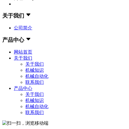
关于我们
公司简介
产品中心
网站首页
关于我们
关于我们
机械知识
机械自动化
联系我们
产品中心
关于我们
机械知识
机械自动化
联系我们