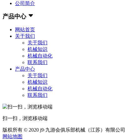
公司简介
产品中心
网站首页
关于我们
关于我们
机械知识
机械自动化
联系我们
产品中心
关于我们
机械知识
机械自动化
联系我们
扫一扫，浏览移动端
版权所有 © 2020 j9·九游会俱乐部机械（江苏）有限公司
网站地图