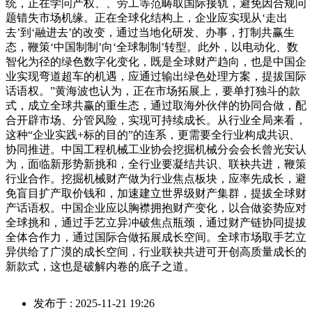
统，正在学问产权、、劳工等范畴取国际接轨，避免因合规问
题错失市场机缘。正在全球化结构上，企业应实现从‘走出
去’到‘融进去’的改变，通过当地化研发、办事，打制共赢生
态，鞭策‘中国制制’向‘全球制制’转型。此外，以电动化、数
智化为径的绿色数字化变化，既是全球财产趋向，也是中国企
业实现弯道超车的机遇，应通过输出绿色处理方案，提拔国际
话语权。”黄海波也认为，正在市场拓展上，要单打独斗的款
式，成立全球共赢的重生态，通过取海外伙伴的协同合做，配
合开辟市场、分管风险，实现可持续成长。从行业全局来看，
这种“企业实践+标的目的”的连系，更需要全行业构成共识、
协同推进。中国工程机械工业协会挖掘机械分会会长曾光安认
为，面临新形势新挑和，全行业要凝结共识、联袂共进，鞭策
行业合作。挖掘机械财产做为行业焦点板块，应率先成长，避
免盲目扩产取价钱和，加速建立世界级财产集群，提拔全球财
产话语权。中国企业应以胸襟拥抱财产变化，以合做姿势应对
全球挑和，通过手艺立异冲破焦点瓶颈，通过财产链协同提拔
全体合作力，通过国际合做拓展成长空间。全球市场取手艺立
异供给了广漠的成长空间，行业联袂共进可开创高质量成长的
新款式，这也是破解内卷的底子之道。
发布于 : 2025-11-21 19:26