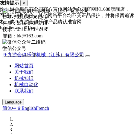
友情提示
×
j9·九游会俱乐部公司官方宣传网站为公司官网和1688旗舰店，
可进行销售询价，其他网络平台均不受正品保护，并将保留追诉
售前：0510-87061341
权，购j9·九游会俱乐部产品请认准官网：
售后：0510-87076718
http://www.001bank.com
技术：0510-87076708
邮箱：bk@163.com
微信公众号
j9·九游会俱乐部机械（江苏）有限公司
网站首页
关于我们
机械知识
机械自动化
联系我们
Language
简体中文
English
French