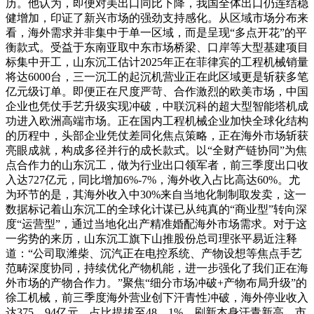
历。他认为，即便对美出口同比下降，我国全体出口仍连结稳
健增加，印证了新兴市场的强劲支持感化。从区域市场分布来
看，海外需求并非集中于单一区域，而是呈现“多点开花”的平
衡款式。受益于东南亚取中东市场桥梁、口岸等大型基建项目
标集中开工，山东沉工估计2025年正在菲律宾的工程机械销量
将达6000台，三一沉工的起沉机营业正在此区域更是斩获多笔
亿元级订单。即便正在尺度严苛、合作激烈的欧美市场，中国
企业也凭仗手艺升级实现冲破，中联沉科的超大型智能塔机成
功进入欧洲高端市场。正在国内工程机械企业加快全球化结构
的历程中，头部企业凭仗差同化焦点策略，正在海外市场斩获
亮眼成就，构成多径并行的成长款式。以“全财产链协同”为焦
点合作力的山东沉工，做为行业出口领军者，前三季度出口收
入达727亿元，同比增加6%-7%，海外收入占比高达60%。尤
为环节的是，其海外收入中30%来自当地化制制取发卖，这一
数据标记着山东沉工的全球化计谋已从纯真的“商业型”转向深
度“运营型”，通过当地化出产精准婚配海外市场需求。对于这
一劣势的来历，山东沉工旗下山推股份总司理张平易近注释
道：“公司取潍柴、沉汽正在电控系统、产物设想等焦点手艺
范畴深度协同，持续优化产物机能，进一步强化了我们正在海
外市场的产物合作力。”聚焦“细分市场冲破+产物布局升级”的
徐工机械，前三季度海外营业创下汗青性冲破，海外停业收入
达375。94亿元，占比提拔至48。1%，刷新本身汗青新高。市