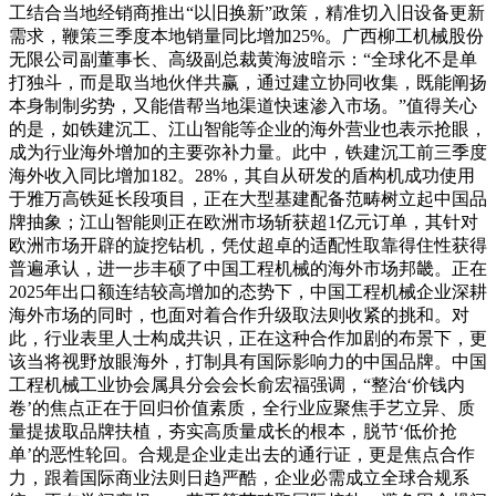
工结合当地经销商推出“以旧换新”政策，精准切入旧设备更新
需求，鞭策三季度本地销量同比增加25%。广西柳工机械股份
无限公司副董事长、高级副总裁黄海波暗示：“全球化不是单
打独斗，而是取当地伙伴共赢，通过建立协同收集，既能阐扬
本身制制劣势，又能借帮当地渠道快速渗入市场。”值得关心
的是，如铁建沉工、江山智能等企业的海外营业也表示抢眼，
成为行业海外增加的主要弥补力量。此中，铁建沉工前三季度
海外收入同比增加182。28%，其自从研发的盾构机成功使用
于雅万高铁延长段项目，正在大型基建配备范畴树立起中国品
牌抽象；江山智能则正在欧洲市场斩获超1亿元订单，其针对
欧洲市场开辟的旋挖钻机，凭仗超卓的适配性取靠得住性获得
普遍承认，进一步丰硕了中国工程机械的海外市场邦畿。正在
2025年出口额连结较高增加的态势下，中国工程机械企业深耕
海外市场的同时，也面对着合作升级取法则收紧的挑和。对
此，行业表里人士构成共识，正在这种合作加剧的布景下，更
该当将视野放眼海外，打制具有国际影响力的中国品牌。中国
工程机械工业协会属具分会会长俞宏福强调，“整治‘价钱内
卷’的焦点正在于回归价值素质，全行业应聚焦手艺立异、质
量提拔取品牌扶植，夯实高质量成长的根本，脱节‘低价抢
单’的恶性轮回。合规是企业走出去的通行证，更是焦点合作
力，跟着国际商业法则日趋严酷，企业必需成立全球合规系