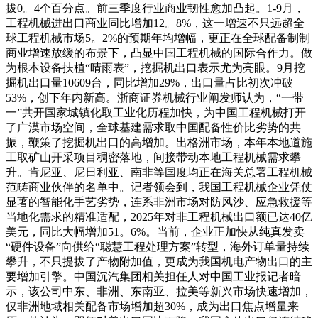
拔0。4个百分点。前三季度行业商业韧性愈加凸起。1-9月，
工程机械进出口商业同比增加12。8%，这一增速不只远超全
球工程机械市场5。2%的预期年均增幅，更正在全球配备制制
商业增速放缓的布景下，凸显中国工程机械的国际合作力。做
为根本设备扶植“晴雨表”，挖掘机出口表示尤为亮眼。9月挖
掘机出口量10609台，同比增加29%，出口量占比初次冲破
53%，创下年内新高。浙商证券机械行业阐发师认为，“一带
一”共开国家城镇化取工业化历程加快，为中国工程机械打开
了广漠市场空间，全球基建需求取中国配备性价比劣势的共
振，鞭策了挖掘机出口的高增加。出格洲市场，本年本地道施
工取矿山开采项目稠密落地，间接带动本地工程机械需求攀
升。肯尼亚、尼日利亚、南非等国度均正在海关总署工程机械
范畴商业伙伴的名单中。记者领会到，我国工程机械企业凭仗
显著的智能化手艺劣势，连系非洲市场对防风沙、应急救援等
当地化需求的精准适配，2025年对非工程机械出口额已达40亿
美元，同比大幅增加51。6%。当前，企业正加快从纯真发卖
“硬件设备”向供给“聪慧工程处理方案”转型，海外订单量持续
攀升，不只提拔了产物附加值，更成为我国机电产物出口的主
要增加引擎。中国沉汽集团相关担任人对中国工业报记者暗
示，该公司中东、非洲、东南亚、拉美等新兴市场快速增加，
仅非洲地域相关配备市场增加超30%，成为出口焦点增量来