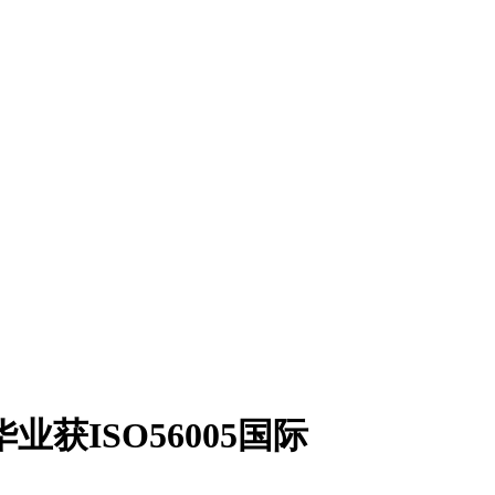
获ISO56005国际