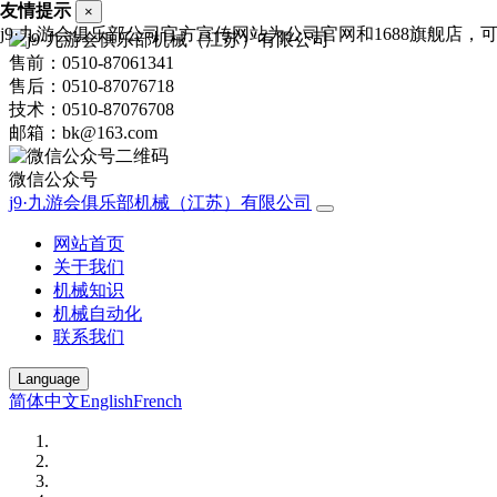
友情提示
×
j9·九游会俱乐部公司官方宣传网站为公司官网和1688旗舰店，可进
售前：0510-87061341
售后：0510-87076718
技术：0510-87076708
邮箱：bk@163.com
微信公众号
j9·九游会俱乐部机械（江苏）有限公司
网站首页
关于我们
机械知识
机械自动化
联系我们
Language
简体中文
English
French