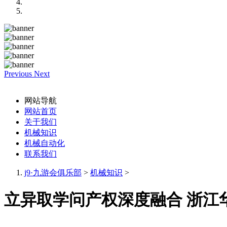
Previous
Next
网站导航
网站首页
关于我们
机械知识
机械自动化
联系我们
j9·九游会俱乐部
>
机械知识
>
立异取学问产权深度融合 浙江华业