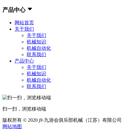
产品中心
网站首页
关于我们
关于我们
机械知识
机械自动化
联系我们
产品中心
关于我们
机械知识
机械自动化
联系我们
扫一扫，浏览移动端
版权所有 © 2020 j9·九游会俱乐部机械（江苏）有限公司
网站地图