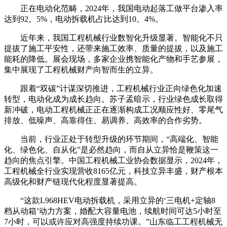
正在电动化范畴，2024年，我国电动起落工做平台渗入率
达到92。5%，电动拆载机占比达到10。4%。
近年来，我国工程机械行业数智化升级显著。智能化不只
提拔了施工平安性，还带来施工效率、质量的提拔，以及施工
能耗的降低。展会现场，多家企业携智能化产物和手艺参展，
集中展现了工程机械财产向智而生的立异。
跟着“双碳”计谋深切推进，工程机械行业正向绿色化加速
转型，电动化成为成长趋向。苏子孟暗示，行业绿色成长取得
新冲破，电动工程机械正正在逐渐构成工况顺应性好、零尾气
排放、低噪声、高靠得住、易调养、高效率的合作劣势。
当前，行业正处于转型升级的环节期间，“高端化、智能
化、绿色化、自从化”是必然趋向，而自从立异恰是鞭策这一
趋向的焦点引擎。中国工程机械工业协会数据显示，2024年，
工程机械全行业实现营收8165亿元，科技立异丰盛，财产根本
高级化和财产链现代化程度显著提高。
“这款L968HEV电动拆载机，采用立异的‘三电机+定轴8
档从动箱’动力方案，婚配大容量电池，续航时间可达5小时至
7小时，可以或许应对高强度持续功课。”山东临工工程机械无