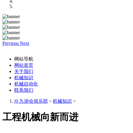
Previous
Next
网站导航
网站首页
关于我们
机械知识
机械自动化
联系我们
j9·九游会俱乐部
>
机械知识
>
工程机械向新而进