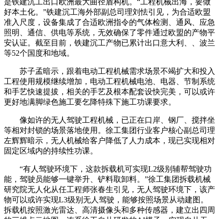
是铁建沉工出口欧洲最大曲径盾构机。“工程机械出海，要做
好本土化。”铁建沉工海外部副总司理刘怯引见，为合适欧盟
准入尺度，设备集成了合适欧洲指令的气体检测、通风、应急
照明、通信、供电等系统，无效确保了零件通过欧盟的产物平
安认证。截至目前，铁建沉工产物已累计出口意大利、、波兰
等52个国度和地域。
苏子孟暗示，跟着电动工程机械需求场景不竭扩大和投入
工程使用规模继续增加，电动工程机械电池、电器、节制系统
和手艺快速提拔，相关的手艺及根本配套设快完美，可以或许
更好地满脚绿色施工要乞降特殊下施工功课要求。
像如许的无人驾驶工程机械，已正在口岸、钢厂、搅拌坐
等相对封锁的场景落地使用。徐工集团行业客户核心副总司理
左辉辉暗示，无人机械给客户降低了人力成本，现已实现相对
固定区域内的持续性功课。
“有人驾驶环境下，这款拆载机可实现L2级别辅帮驾驶功
能，驾驶员能够一键举升、铲料取卸料。”徐工集团拆载机械
研究院无人化从任工程师张春生引见，无人驾驶环境下，该产
物可以或许实现L3级别无人驾驶，能够按照场景从动建图。
拆载机按照激光雷达、高清摄像头和多种传感器，建立出四周