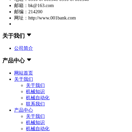
邮箱：bk@163.com
邮编：214200
网址：http://www.001bank.com
关于我们
公司简介
产品中心
网站首页
关于我们
关于我们
机械知识
机械自动化
联系我们
产品中心
关于我们
机械知识
机械自动化