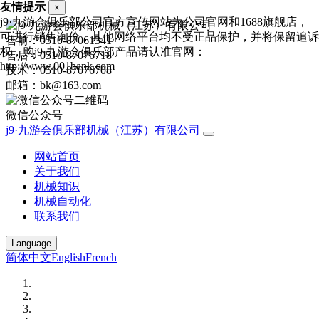
友情提示
×
j9·九游会俱乐部公司官方宣传网站为公司官网和1688旗舰店，
可进行销售询价，其他网络平台均不受正品保护，并将保留追诉
售前：0510-87061341
权，购j9·九游会俱乐部产品请认准官网：
售后：0510-87076718
http://www.001bank.com
技术：0510-87076708
邮箱：bk@163.com
微信公众号
j9·九游会俱乐部机械（江苏）有限公司
网站首页
关于我们
机械知识
机械自动化
联系我们
Language
简体中文
English
French