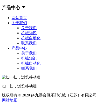
产品中心
网站首页
关于我们
关于我们
机械知识
机械自动化
联系我们
产品中心
关于我们
机械知识
机械自动化
联系我们
扫一扫，浏览移动端
版权所有 © 2020 j9·九游会俱乐部机械（江苏）有限公司
网站地图