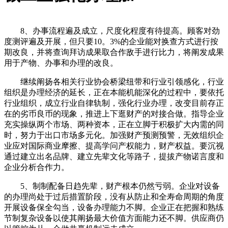
8、办事流程遍及成立，尺度化程度有待提高。顾客对劲
度测评遍及开展，但只要10。3%的企业能对换查方式进行按
期改良，并将查询拜访成果取合作敌手进行比力，将阐发成果
用于产物、办事和办理的改良。
继续阐扬各相关行业协会桥梁纽带和行业引领感化，行业
组织是办理经济的延长，正在本能机能深化的过程中，要依托
行业组织，成立行业自律轨制，强化行业办理，改变目前存正
在的劣币良币的现象，推进上下逛财产的对接合做。指导企业
充实操纵两个市场、两种资本，正在立脚于积极扩大内需的同
时，努力于出口市场多元化。加强财产预测预警，无效组织企
业应对国际商业摩擦、提高学问产权能力，财产权益。要沉视
通过建立出名品牌、建立先辈文化等路子，提拔产物诺言度和
企业分析合作力。
5、制制配备日趋先辈，财产根本仍然亏弱。企业对设备
的办理尚处于过后措置阶段，没有从防止和全寿命周期的角度
开展设备保全勾当，设备办理能力不脚。企业正在把握和熟练
节制复杂设备以使其阐扬最大价值方面能力还不脚。供应商仍