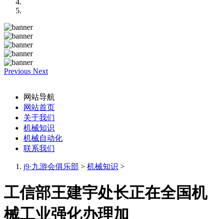
Previous
Next
网站导航
网站首页
关于我们
机械知识
机械自动化
联系我们
j9·九游会俱乐部
>
机械知识
>
工信部王建宇处长正在全国机
械工业强化办理加