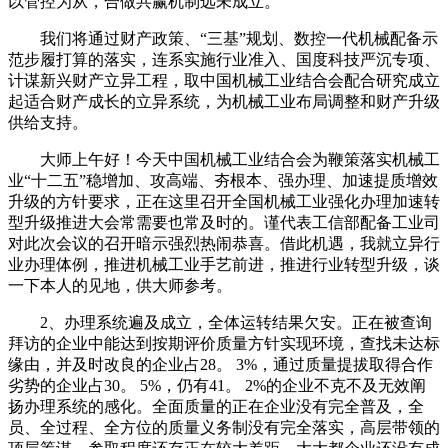
以管控为从，合做共赢机制远未成立。
我们将通过财产政策、“三基”规划、数控一代机械配备示
范步履打算的落实，连系实施行业准入、国度科技严沉专项、
计谋新兴财产立异工程，取中国机械工业结合会配合研究成立
起适合财产成长的立异系统，为机械工业布局调整和财产升级
供给支持。
大师上午好！今天中国机械工业结合会为鞭策落实机械工
业“十二五”稳增加、攻高端、夯根本、强办理、加速提质增效
升级的方针要求，正在这里召开全国机械工业强化办理加速转
型升级推进大会常需要也常及时的。谨代表工信部配备工业司
对此次会议的召开暗示强烈热闹恭喜。借此机遇，我就立异行
业办理体例，推进机械工业手艺前进，推进行业转型升级，谈
一下本人的见地，供大师参考。
2、办理系统遍及成立，全体运转结果欠安。正在被查询
拜访的企业中能达到按期评价质量方针实现环境，查找未达标
缘由，并及时改良的企业占28。 3%，通过质量提拔取得合作
劣势的企业占30。 5%，仍有41。 2%的企业不克不及无效阐
扬办理系统的感化。全面质量的正在企业没有完全普及，全
员、全过程、全方位的质量义务制没有完全落实，高层带领的