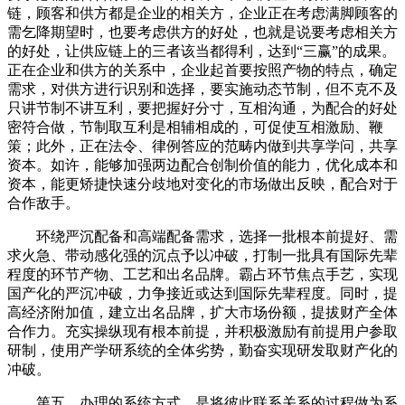
链，顾客和供方都是企业的相关方，企业正在考虑满脚顾客的
需乞降期望时，也要考虑供方的好处，也就是说要考虑相关方
的好处，让供应链上的三者该当都得利，达到“三赢”的成果。
正在企业和供方的关系中，企业起首要按照产物的特点，确定
需求，对供方进行识别和选择，要实施动态节制，但不克不及
只讲节制不讲互利，要把握好分寸，互相沟通，为配合的好处
密符合做，节制取互利是相辅相成的，可促使互相激励、鞭
策；此外，正在法令、律例答应的范畴内做到共享学问，共享
资本。如许，能够加强两边配合创制价值的能力，优化成本和
资本，能更矫捷快速分歧地对变化的市场做出反映，配合对于
合作敌手。
环绕严沉配备和高端配备需求，选择一批根本前提好、需
求火急、带动感化强的沉点予以冲破，打制一批具有国际先辈
程度的环节产物、工艺和出名品牌。霸占环节焦点手艺，实现
国产化的严沉冲破，力争接近或达到国际先辈程度。同时，提
高经济附加值，建立出名品牌，扩大市场份额，提拔财产全体
合作力。充实操纵现有根本前提，并积极激励有前提用户参取
研制，使用产学研系统的全体劣势，勤奋实现研发取财产化的
冲破。
第五，办理的系统方式，是将彼此联系关系的过程做为系