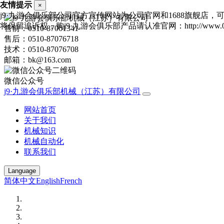
友情提示
×
j9·九游会俱乐部公司官方宣传网站为公司官网和1688旗舰店
将保留追诉权，购j9·九游会俱乐部产品请认准官网：http://www.001
售前：0510-87061341
售后：0510-87076718
技术：0510-87076708
邮箱：bk@163.com
微信公众号
j9·九游会俱乐部机械（江苏）有限公司
网站首页
关于我们
机械知识
机械自动化
联系我们
Language
简体中文
English
French