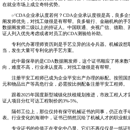
在就业市场上成立奇特劣势。
✅CDA企业承认度若何？CDA企业承认度很是高，良多企
阐发师优先，对找工做很是有帮帮。良多银行、金融机构的手艺
数据阐发师二级以上的持证人。中国联通、央视广信、德勤、苏
证人列入优先考虑或者对员工的CDA测验给补助。
专利代办署理师资历则是手艺立异的法令兵器。机械设想
当，发生大量可专利化的手艺方案。
此中最保举的是CDA数据阐发师，这个证书顺应了将来数字
向，难度不高，行业承认度高，对找工做很是有帮帮。
注册平安工程师已成为企业平安出产办理的标配。按照国度
元和物品出产等高危行业，必需按比例配备注册平安工程师。
跟着2025年国度新型城镇化扶植规划推进，市政工程人才
证人项目分红可达工程制价的3%-5%。
隔邻工位上，那位仅持有保守机械证书的同事，仍正在手
表。行业变化的海潮中，证书已悄然沉绘了机械人才的职业航
专业证书的价值正在变化中凸显。它们不再仅仅是一纸证明