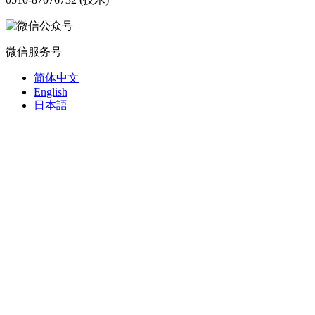
微信服务号
简体中文
English
日本語