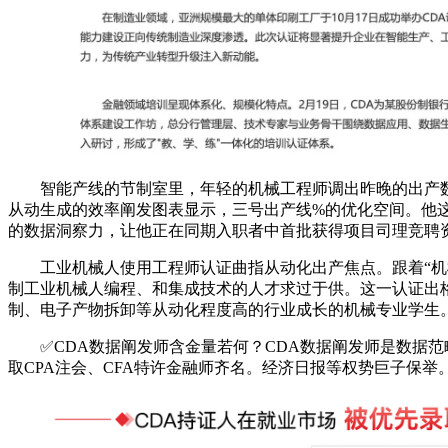
智能产线的节制室里，年轻的机械工程师调出昨晚的出产数据报
从动生成的效率阐发图表显示，三号出产线%的优化空间。他这
的数据洞察力，让他正在同期入职者中首批获得项目司理竞聘
工业机械人使用工程师认证曲指从动化出产焦点。跟着“机
制工业机械人编程、和集成技术的人才求过于供。这一认证出
制、电子产物拆卸等从动化程度高的行业成长的机械专业学生
✅CDA数据阐发师含金量若何？CDA数据阐发师是数据范
取CPA注会、CFA特许金融师齐名。经济日报等权势巨子保举