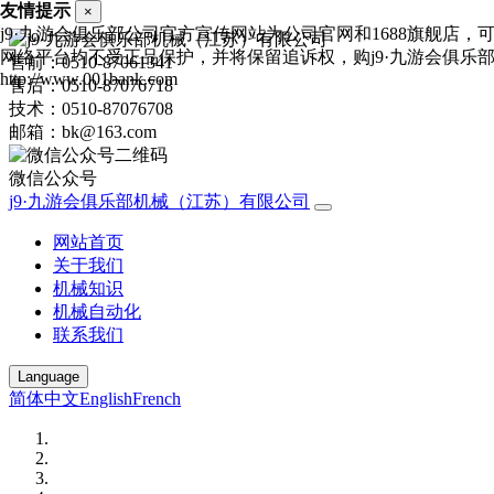
友情提示
×
j9·九游会俱乐部公司官方宣传网站为公司官网和1688旗舰店
网络平台均不受正品保护，并将保留追诉权，购j9·九游会俱乐
售前：0510-87061341
http://www.001bank.com
售后：0510-87076718
技术：0510-87076708
邮箱：bk@163.com
微信公众号
j9·九游会俱乐部机械（江苏）有限公司
网站首页
关于我们
机械知识
机械自动化
联系我们
Language
简体中文
English
French