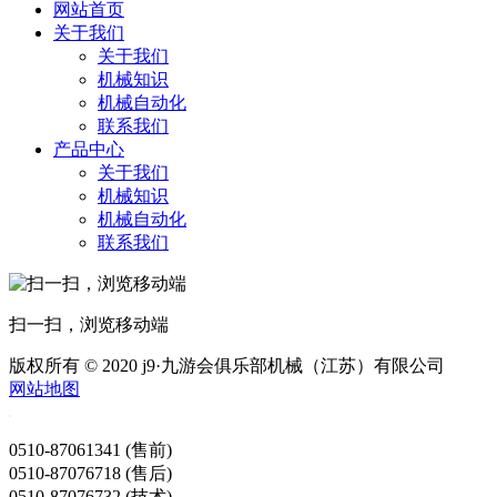
网站首页
关于我们
关于我们
机械知识
机械自动化
联系我们
产品中心
关于我们
机械知识
机械自动化
联系我们
扫一扫，浏览移动端
版权所有 © 2020 j9·九游会俱乐部机械（江苏）有限公司
网站地图
0510-87061341 (售前)
0510-87076718 (售后)
0510-87076732 (技术)