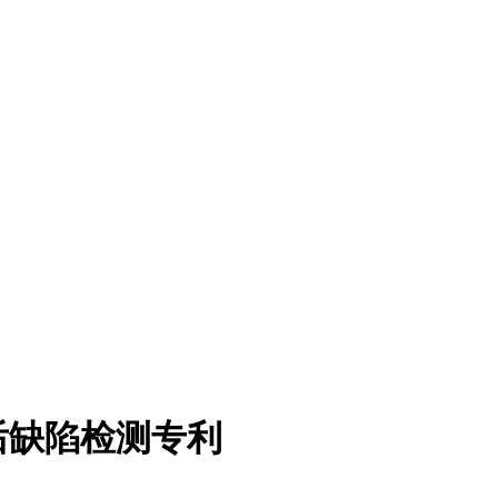
后缺陷检测专利