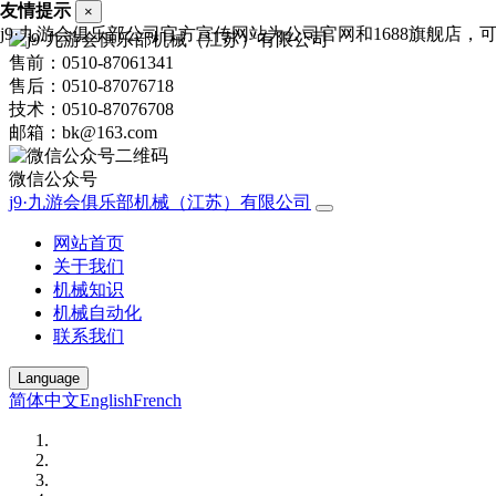
友情提示
×
j9·九游会俱乐部公司官方宣传网站为公司官网和1688旗舰店，可进
售前：0510-87061341
售后：0510-87076718
技术：0510-87076708
邮箱：bk@163.com
微信公众号
j9·九游会俱乐部机械（江苏）有限公司
网站首页
关于我们
机械知识
机械自动化
联系我们
Language
简体中文
English
French