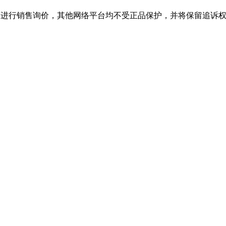
行销售询价，其他网络平台均不受正品保护，并将保留追诉权，购j9·九游