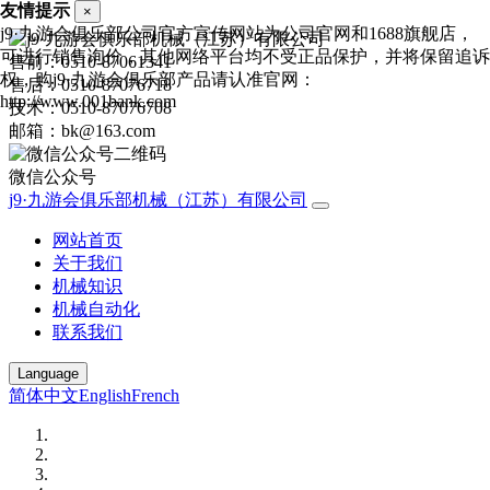
友情提示
×
j9·九游会俱乐部公司官方宣传网站为公司官网和1688旗舰店，
可进行销售询价，其他网络平台均不受正品保护，并将保留追诉
售前：0510-87061341
权，购j9·九游会俱乐部产品请认准官网：
售后：0510-87076718
http://www.001bank.com
技术：0510-87076708
邮箱：bk@163.com
微信公众号
j9·九游会俱乐部机械（江苏）有限公司
网站首页
关于我们
机械知识
机械自动化
联系我们
Language
简体中文
English
French