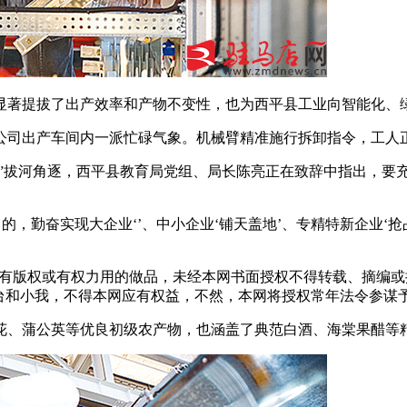
著提拔了出产效率和产物不变性，也为西平县工业向智能化、
司出产车间内一派忙碌气象。机械臂精准施行拆卸指令，工人
”拔河角逐，西平县教育局党组、局长陈亮正在致辞中指出，要
，勤奋实现大企业‘’、中小企业‘铺天盖地’、专精特新企业‘
有版权或有权力用的做品，未经本网书面授权不得转载、摘编或
平台和小我，不得本网应有权益，不然，本网将授权常年法令参谋
、蒲公英等优良初级农产物，也涵盖了典范白酒、海棠果醋等精