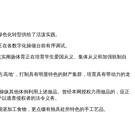
绿色化转型供给了活泼实践。
正在各数字化操做台前有序调试。
充实阐扬体育正在培育学生爱国从义、集体从义和加强轨制自
抢占高地’，打制具有明显特色的财产集群，培育具有带动力的龙
操纵其他体例利用上述做品。曾经本网授权力用做品的，应正
予以逃查侵权者的法令义务。
湛加工食物，更点缀有独具处所特色的手工艺品。