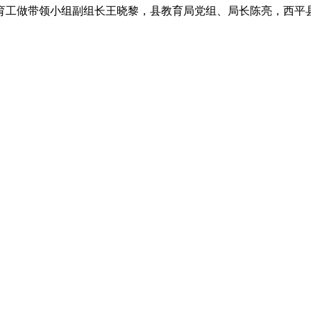
工做带领小组副组长王晓黎，县教育局党组、局长陈亮，西平县