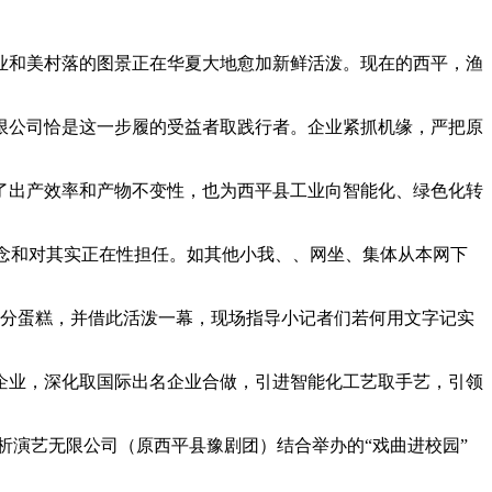
和美村落的图景正在华夏大地愈加新鲜活泼。现在的西平，渔
限公司恰是这一步履的受益者取践行者。企业紧抓机缘，严把原
出产效率和产物不变性，也为西平县工业向智能化、绿色化转
念和对其实正在性担任。如其他小我、、网坐、集体从本网下
切分蛋糕，并借此活泼一幕，现场指导小记者们若何用文字记实
业，深化取国际出名企业合做，引进智能化工艺取手艺，引领
析演艺无限公司（原西平县豫剧团）结合举办的“戏曲进校园”