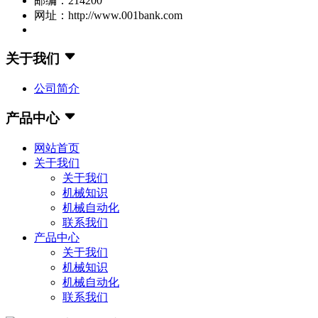
邮编：214200
网址：http://www.001bank.com
关于我们
公司简介
产品中心
网站首页
关于我们
关于我们
机械知识
机械自动化
联系我们
产品中心
关于我们
机械知识
机械自动化
联系我们