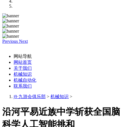
Previous
Next
网站导航
网站首页
关于我们
机械知识
机械自动化
联系我们
j9·九游会俱乐部
>
机械知识
>
沿河平易近族中学斩获全国脑
科学人工智能挑和