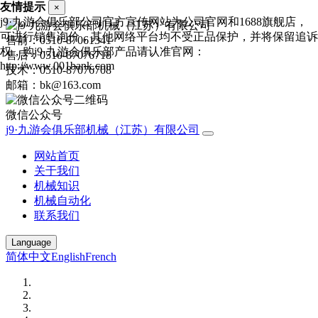
友情提示
×
j9·九游会俱乐部公司官方宣传网站为公司官网和1688旗舰店，
可进行销售询价，其他网络平台均不受正品保护，并将保留追诉
售前：0510-87061341
权，购j9·九游会俱乐部产品请认准官网：
售后：0510-87076718
http://www.001bank.com
技术：0510-87076708
邮箱：bk@163.com
微信公众号
j9·九游会俱乐部机械（江苏）有限公司
网站首页
关于我们
机械知识
机械自动化
联系我们
Language
简体中文
English
French