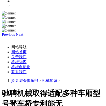
Previous
Next
网站导航
网站首页
关于我们
机械知识
机械自动化
联系我们
j9·九游会俱乐部
>
机械知识
>
驰聘机械取得适配多种车厢型
号登车桥专利能无