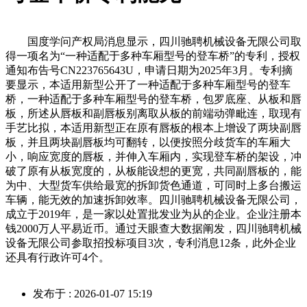
国度学问产权局消息显示，四川驰聘机械设备无限公司取
得一项名为“一种适配于多种车厢型号的登车桥”的专利，授权
通知布告号CN223765643U，申请日期为2025年3月。专利摘
要显示，本适用新型公开了一种适配于多种车厢型号的登车
桥，一种适配于多种车厢型号的登车桥，包罗底座、从板和唇
板，所述从唇板和副唇板别离取从板的前端动弹毗连，取现有
手艺比拟，本适用新型正在原有唇板的根本上增设了两块副唇
板，并且两块副唇板均可翻转，以便按照分歧货车的车厢大
小，响应宽度的唇板，并伸入车厢内，实现登车桥的架设，冲
破了原有从板宽度的，从板能设想的更宽，共同副唇板的，能
为中、大型货车供给最宽的拆卸货色通道，可同时上多台搬运
车辆，能无效的加速拆卸效率。四川驰聘机械设备无限公司，
成立于2019年，是一家以处置批发业为从的企业。企业注册本
钱2000万人平易近币。通过天眼查大数据阐发，四川驰聘机械
设备无限公司参取招投标项目3次，专利消息12条，此外企业
还具有行政许可4个。
发布于 : 2026-01-07 15:19