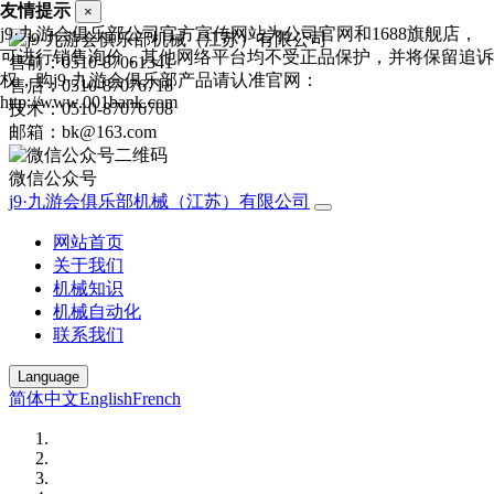
友情提示
×
j9·九游会俱乐部公司官方宣传网站为公司官网和1688旗舰店，
可进行销售询价，其他网络平台均不受正品保护，并将保留追诉
售前：0510-87061341
权，购j9·九游会俱乐部产品请认准官网：
售后：0510-87076718
http://www.001bank.com
技术：0510-87076708
邮箱：bk@163.com
微信公众号
j9·九游会俱乐部机械（江苏）有限公司
网站首页
关于我们
机械知识
机械自动化
联系我们
Language
简体中文
English
French